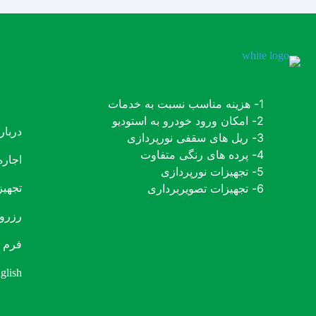
1- هزینه مناسب نسبت به خدمات
2- امکان ورود خودرو به استودیو
دربار
3- ریل های سقفی نورپردازی
4- پرده های رنگی متفاوت
اجاره
5- تجهیزات نورپردازی
6- تجهیزات تصویربرداری
تجهیز
رزرو 
فرم 
glish