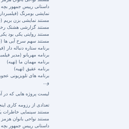
داستانی رییس جمهور بچه ها
نمایشی بومرنگ (فیلمبردار 
مستند نمایشی بزن بریم (فی
مستند گزارشی هشتک رخداد
مستند روایتی یکی بود یکی 
مستند سهم سرخ آبی ها (فی
برنامه ستاره دنباله دار (فی
برنامه مهربانو (مدیر فیلمب
برنامه مهمان ما (تهیه)
برنامه عقیق (تهیه)
برنامه های تلویزیونی عجوبه
و…
لیست پروژه هایی که در آ
تعدادی از رزومه کاری اینجانب در طی 16 سال اخیر 
مستند سینمایی خاطرات یک
مستند نواحی بانوان هزمز (
داستانی رییس جمهور بچه ها