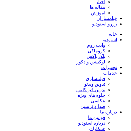
اخبار
مقاله ها
آموزش
فیلمسازان
رزرو استودیو
خانه
استودیو
وایت روم
کروماکی
بلک باکس
لوکیشن و دکور
تجهیزات
خدمات
فیلمسازی
تدوین ویدئو
تدوین فتو کلیپ
جلوه های ویژه
عکاسی
صدا و نریشن
درباره ما
قوانین ما
درباره استودیو
همکاران