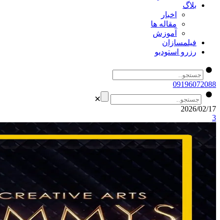
بلاگ
اخبار
مقاله ها
آموزش
فیلمسازان
رزرو استودیو
09196072088
✕
2026/02/17
3