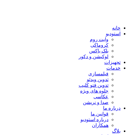
خانه
استودیو
وایت روم
کروماکی
بلک باکس
لوکیشن و دکور
تجهیزات
خدمات
فیلمسازی
تدوین ویدئو
تدوین فتو کلیپ
جلوه های ویژه
عکاسی
صدا و نریشن
درباره ما
قوانین ما
درباره استودیو
همکاران
بلاگ