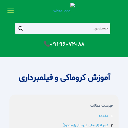
09196072088
آموزش کروماکی و فیلمبرداری
فهرست مطالب
مقدمه
نرم افزار های کروماکی(ویندوز)