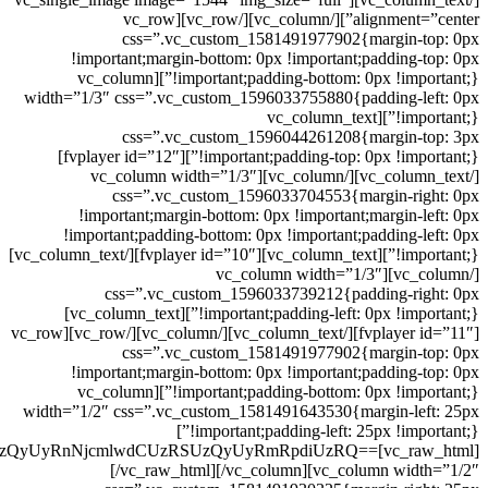
GJTI1RDglMjVBNyUyNUQ5JTI1ODclMjUyMCUyNUQ4JTI1QTcl