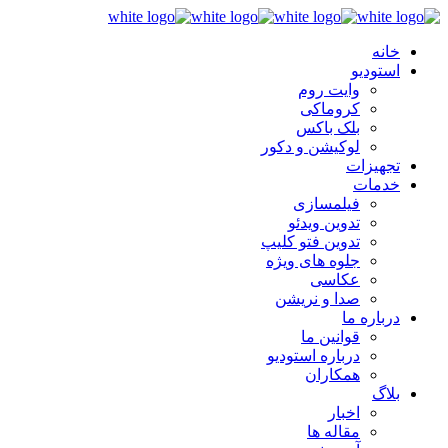
خانه
استودیو
وایت روم
کروماکی
بلک باکس
لوکیشن و دکور
تجهیزات
خدمات
فیلمسازی
تدوین ویدئو
تدوین فتو کلیپ
جلوه های ویژه
عکاسی
صدا و نریشن
درباره ما
قوانین ما
درباره استودیو
همکاران
بلاگ
اخبار
مقاله ها