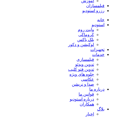
آموزش
فیلمسازان
رزرو استودیو
خانه
استودیو
وایت روم
کروماکی
بلک باکس
لوکیشن و دکور
تجهیزات
خدمات
فیلمسازی
تدوین ویدئو
تدوین فتو کلیپ
جلوه های ویژه
عکاسی
صدا و نریشن
درباره ما
قوانین ما
درباره استودیو
همکاران
بلاگ
اخبار