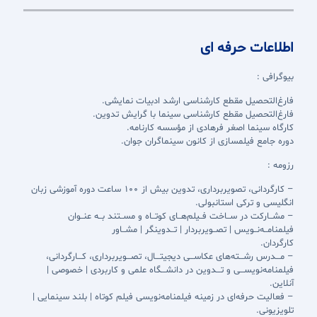
اطلاعات حرفه ای
بیوگرافی :
فارغ‌التحصیل مقطع کارشناسی ارشد ادبیات نمایشی.
فارغ‌التحصیل مقطع کارشناسی سینما با گرایش تدوین.
کارگاه سینما اصغر فرهادی از مؤسسه کارنامه.
دوره جامع فیلمسازی از کانون سینماگران جوان.
رزومه :
– کارگردانی، تصویربرداری، تدوین بیش از 100 ساعت دوره آموزشی زبان
انگلیسی و ترکی استانبولی.
– مشــارکت در ســاخت فــیلم‌هــای کوتــاه و مســتند بــه عنــوان
فیلمنامــه‌نــویس | تصــویربردار | تــدوینگر | مشــاور
کارگردان.
– مـــدرس رشـــته‌های عکاســـی دیجیتـــال، تصـــویربرداری، کـــارگردانی،
فیلمنامه‌نویســـی و تـــدوین در دانشـــگاه علمی و کاربردی | خصوصی |
آنلاین.
– فعالیت حرفه‌ای در زمینه فیلمنامه‌نویسی فیلم کوتاه | بلند سینمایی |
تلویزیونی.