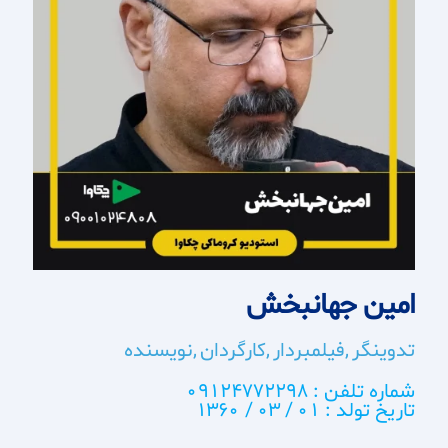
امین جهانبخش
تدوینگر
فیلمبردار
کارگردان
نویسنده
شماره تلفن : 09124772298
تاریخ تولد : 01 / 03 / 1360