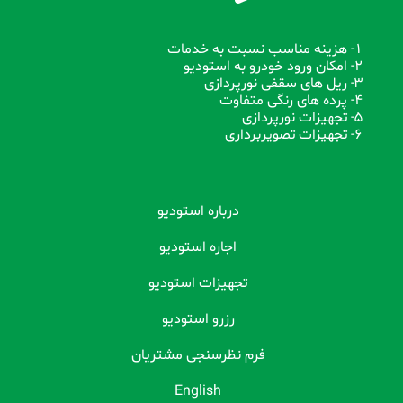
1- هزینه مناسب نسبت به خدمات
2- امکان ورود خودرو به استودیو
3- ریل های سقفی نورپردازی
4- پرده های رنگی متفاوت
5- تجهیزات نورپردازی
6- تجهیزات تصویربرداری
درباره استودیو
اجاره استودیو
تجهیزات استودیو
رزرو استودیو
فرم نظرسنجی مشتریان
English