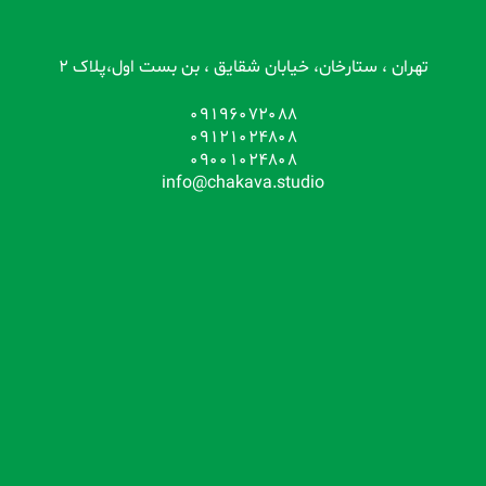
تهران ، ستارخان، خیابان شقایق ، بن بست اول،پلاک 2
09196072088
09121024808
09001024808
info@chakava.studio