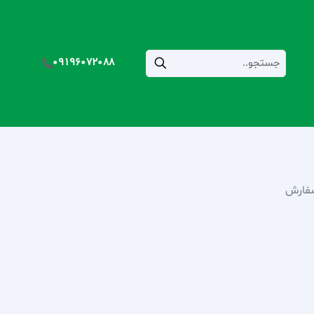
09196072088
فارش