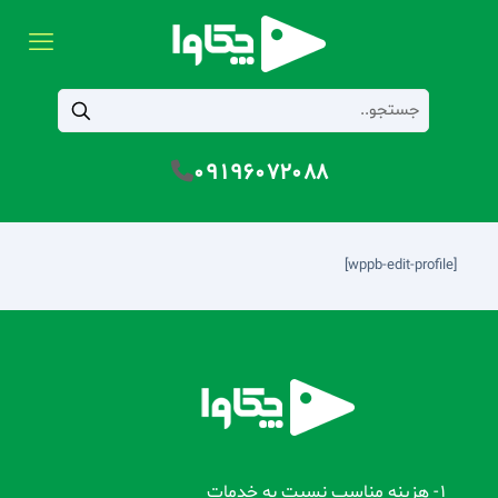
09196072088
[wppb-edit-profile]
1- هزینه مناسب نسبت به خدمات