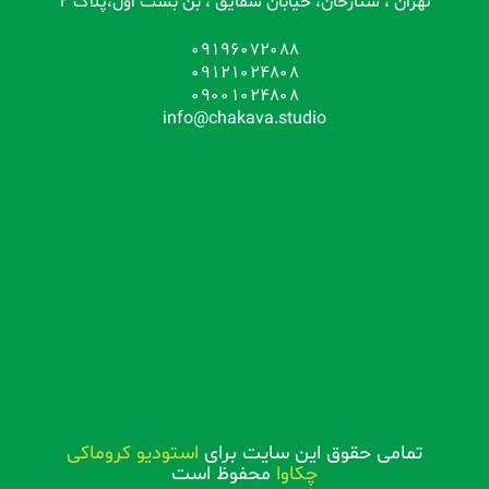
تهران ، ستارخان، خیابان شقایق ، بن بست اول،پلاک 2
09196072088
09121024808
09001024808
info@chakava.studio
تمامی حقوق این سایت برای
استودیو کروماکی
چکاوا
محفوظ است