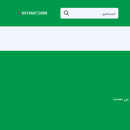
09196072088
، بن بست