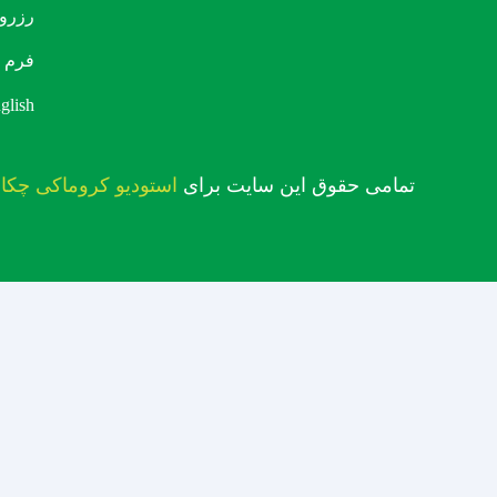
رزرو 
فرم 
glish
تمامی حقوق این سایت برای
استودیو کروماکی چکاو