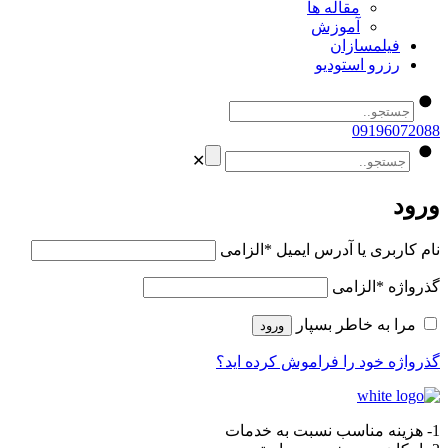
مقاله ها
آموزش
فیلمسازان
رزرو استودیو
09196072088
✕
ورود
نام کاربری یا آدرس ایمیل
*
الزامی
گذرواژه
*
الزامی
مرا به خاطر بسپار
ورود
گذرواژه خود را فراموش کرده اید؟
1- هزینه مناسب نسبت به خدمات