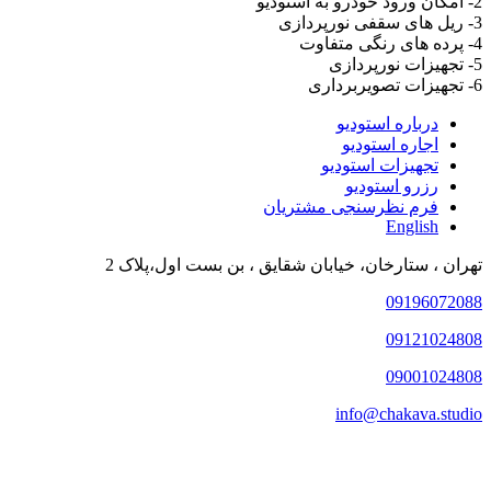
2- امکان ورود خودرو به استودیو
3- ریل های سقفی نورپردازی
4- پرده های رنگی متفاوت
5- تجهیزات نورپردازی
6- تجهیزات تصویربرداری
درباره استودیو
اجاره استودیو
تجهیزات استودیو
رزرو استودیو
فرم نظرسنجی مشتریان
English
تهران ، ستارخان، خیابان شقایق ، بن بست اول،پلاک 2
09196072088
09121024808
09001024808
info@chakava.studio