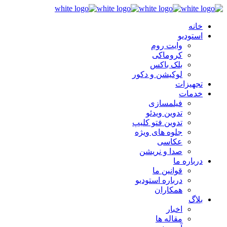
خانه
استودیو
وایت روم
کروماکی
بلک باکس
لوکیشن و دکور
تجهیزات
خدمات
فیلمسازی
تدوین ویدئو
تدوین فتو کلیپ
جلوه های ویژه
عکاسی
صدا و نریشن
درباره ما
قوانین ما
درباره استودیو
همکاران
بلاگ
اخبار
مقاله ها