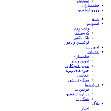
آموزش
فیلمسازان
رزرو استودیو
خانه
استودیو
وایت روم
کروماکی
بلک باکس
لوکیشن و دکور
تجهیزات
خدمات
فیلمسازی
تدوین ویدئو
تدوین فتو کلیپ
جلوه های ویژه
عکاسی
صدا و نریشن
درباره ما
قوانین ما
درباره استودیو
همکاران
بلاگ
اخبار