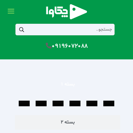
09196072088
بسته 1
بسته 2