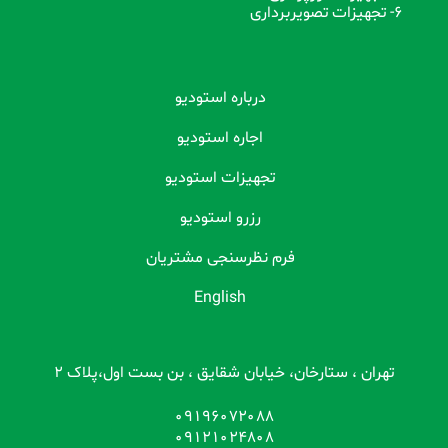
6- تجهیزات تصویربرداری
درباره استودیو
اجاره استودیو
تجهیزات استودیو
رزرو استودیو
فرم نظرسنجی مشتریان
English
تهران ، ستارخان، خیابان شقایق ، بن بست اول،پلاک 2
09196072088
09121024808