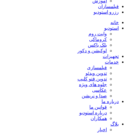
آموزش
فیلمسازان
رزرو استودیو
خانه
استودیو
وایت روم
کروماکی
بلک باکس
لوکیشن و دکور
تجهیزات
خدمات
فیلمسازی
تدوین ویدئو
تدوین فتو کلیپ
جلوه های ویژه
عکاسی
صدا و نریشن
درباره ما
قوانین ما
درباره استودیو
همکاران
بلاگ
اخبار