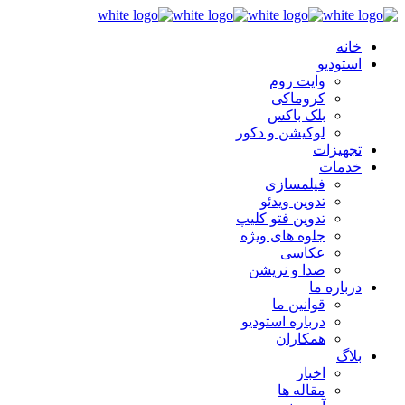
خانه
استودیو
وایت روم
کروماکی
بلک باکس
لوکیشن و دکور
تجهیزات
خدمات
فیلمسازی
تدوین ویدئو
تدوین فتو کلیپ
جلوه های ویژه
عکاسی
صدا و نریشن
درباره ما
قوانین ما
درباره استودیو
همکاران
بلاگ
اخبار
مقاله ها