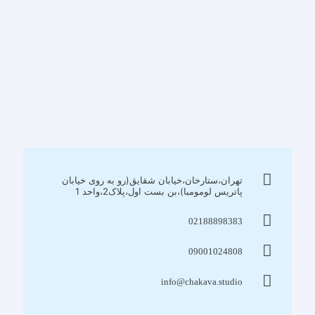
تهران،ستارخان،خیابان شقایق(رو به روی خیابان
پاتریس لومومبا)،بن بست اول،پلاک2،واحد 1
02188898383
09001024808
info@chakava.studio