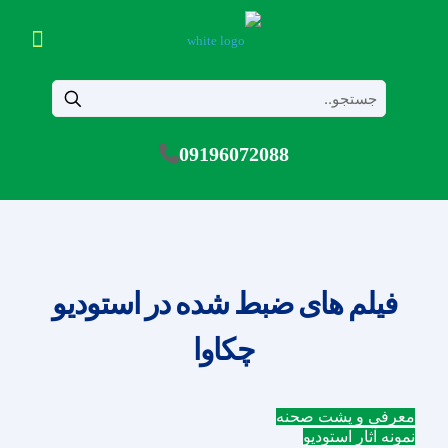
09196072088
فیلم های ضبط شده در استودیو
چکاوا
معرفی و پشت صحنه
نمونه آثار استودیو