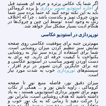
اگر شما یک عکاس پرتره و حرفه ای هستید قبل
از
یا پرده کروماکی
اجاره استودیو تصویر برداری
باید به این نکته توجه کنید که حتماً پرده سبز شما
بدون چروک تمیز و یکدست باشد ، چرا که اختلاف
رنگ به وجود آمده توسط این چین و چروک‌ها در
هنگام ادیت بسیار مشکل ساز خواهد شد.
نورپردازی در استودیو عکاسی
مهم‌ترین جنبه برای موفقیت عکاسی روی صفحه
نمایش سبز تنظیم کردن میزان روشنایی است.
شما برای استفاده از پرده سبز نیاز به روشنایی
یکنواخت با کیفیت حرفه ای دارید. چه برای به
دست آوردن تصویر مناسب در استودیو عکاسی و
چه برای جایگزین کردن تصویر در نرم افزار ،
سیستم‌های
خوب به شدت مورد نیاز
نورپردازی
است.
میزان دقیق نور، فاصله منبع نور تا صفحه
کروماکی ، زاویه تابش نور و … همگی از نکات
مهم برای تصویر برداری استودیویی هستند ، به یاد
داشته باشید که هدف روشنایی است، بنابراین نور
را حرکت دهید تا زمانی که به یک نور خوب و
متعادل در سراسر پرده سبز برسید. اگر دو منبع