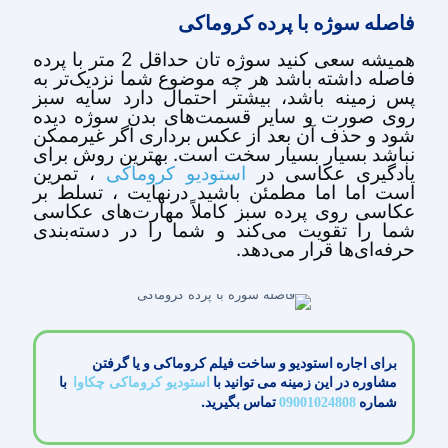
فاصله سوژه با پرده کروماکی
همیشه سعی کنید سوژه تان حداقل 2 متر با پرده
فاصله داشته باشد هر چه موضوع شما نزدیک‌تر به
پس زمینه باشد، بیشتر احتمال دارد سایه سبز
روی صورت و سایر قسمت‌های بدن سوژه دیده
شود و حذف آن بعد از عکس برداری اگر غیرممکن
نباشد بسیار بسیار سخت است. بهترین روش برای
یادگیری عکاسی در
، تمرین
استودیو کروماکی
است اما اما مطمئن باشید درنهایت ، تسلط بر
عکاسی روی پرده سبز کاملاً مهارت‌های عکاسی
شما را تقویت می‌کند و شما را در دسته‌بندی
حرفه‌ای‌ها قرار می‌دهد.
برای اجاره استودیو و ساخت فیلم کروماکی و یا گرفتن
مشاوره در این زمینه می توانید با
با
استودیو کروماکی چکاوا
شماره
تماس بگیرید.
09001024808