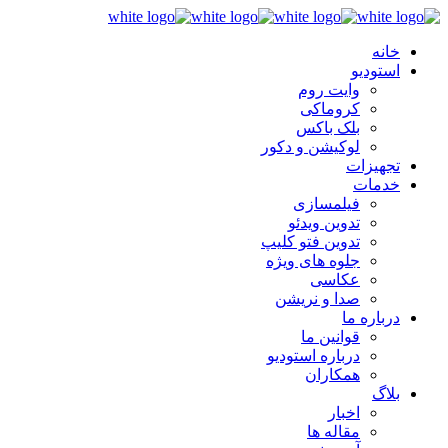
خانه
استودیو
وایت روم
کروماکی
بلک باکس
لوکیشن و دکور
تجهیزات
خدمات
فیلمسازی
تدوین ویدئو
تدوین فتو کلیپ
جلوه های ویژه
عکاسی
صدا و نریشن
درباره ما
قوانین ما
درباره استودیو
همکاران
بلاگ
اخبار
مقاله ها