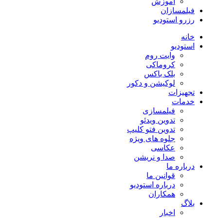
آموزش
فیلمسازان
رزرو استودیو
خانه
استودیو
وایت روم
کروماکی
بلک باکس
لوکیشن و دکور
تجهیزات
خدمات
فیلمسازی
تدوین ویدئو
تدوین فتو کلیپ
جلوه های ویژه
عکاسی
صدا و نریشن
درباره ما
قوانین ما
درباره استودیو
همکاران
بلاگ
اخبار