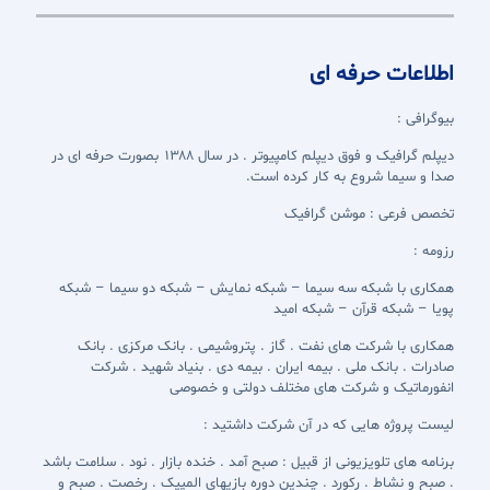
اطلاعات حرفه ای
بیوگرافی :
دیپلم گرافیک و فوق دیپلم کامپیوتر . در سال 1388 بصورت حرفه ای در
صدا و سیما شروع به کار کرده است.
تخصص فرعی : موشن گرافیک
رزومه :
همکاری با شبکه سه سیما – شبکه نمایش – شبکه دو سیما – شبکه
پویا – شبکه قرآن – شبکه امید
همکاری با شرکت های نفت . گاز . پتروشیمی . بانک مرکزی . بانک
صادرات . بانک ملی . بیمه ایران . بیمه دی . بنیاد شهید . شرکت
انفورماتیک و شرکت های مختلف دولتی و خصوصی
لیست پروژه هایی که در آن شرکت داشتید :
برنامه های تلویزیونی از قبیل : صبح آمد . خنده بازار . نود . سلامت باشد
. صبح و نشاط . رکورد . چندین دوره بازیهای المپیک . رخصت . صبح و