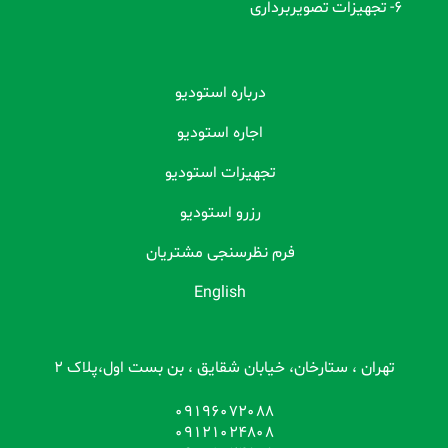
6- تجهیزات تصویربرداری
درباره استودیو
اجاره استودیو
تجهیزات استودیو
رزرو استودیو
فرم نظرسنجی مشتریان
English
تهران ، ستارخان، خیابان شقایق ، بن بست اول،پلاک 2
09196072088
09121024808