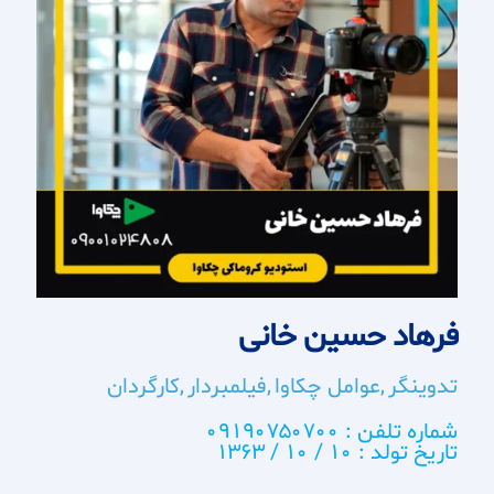
فرهاد حسین خانی
تدوینگر
عوامل چکاوا
فیلمبردار
کارگردان
شماره تلفن : 09190750700
تاریخ تولد : 10 / 10 / 1363