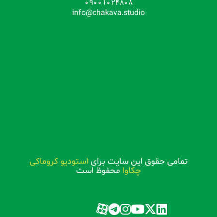
09001024808
info@chakava.studio
تمامی حقوق این سایت برای
استودیو کروماکی
چکاوا
محفوظ است