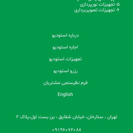
5- تجهیزات نورپردازی
6- تجهیزات تصویربرداری
درباره استودیو
اجاره استودیو
تجهیزات استودیو
رزرو استودیو
فرم نظرسنجی مشتریان
English
تهران ، ستارخان، خیابان شقایق ، بن بست اول،پلاک 2
09196072088