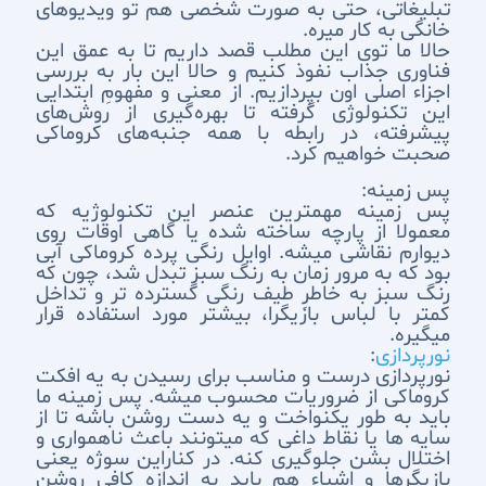
تبلیغاتی، حتی به صورت شخصی هم تو ویدیوهای
خانگی به کار میره.
حالا ما توی این مطلب قصد داریم تا به عمق این
فناوری جذاب نفوذ کنیم و حالا این بار به بررسی
اجزاء اصلی اون بپردازیم. از معنی و مفهومِ ابتدایی
این تکنولوژی گرفته تا بهره‌گیری از روش‌های
پیشرفته، در رابطه با همه‌ جنبه‌های کروماکی
صحبت خواهیم کرد.
پس زمینه:
پس زمینه مهمترین عنصر این تکنولوژیه که
معمولا از پارچه ساخته شده یا گاهی اوقات روی
دیوارم نقاشی میشه. اوایل رنگی پرده کروماکی آبی
بود که به مرور زمان به رنگ سبز تبدل شد، چون که
رنگ سبز به خاطرِ طیف رنگی گسترده تر و تداخل
کمتر با لباس بازیگرا، بیشتر مورد استفاده قرار
میگیره.
نورپردازی
:
نورپردازی درست و مناسب برای رسیدن به یه افکت
کروماکی از ضروریات محسوب میشه. پس زمینه ما
باید به طور یکنواخت و یه دست روشن باشه تا از
سایه ها یا نقاط داغی که میتونند باعث ناهمواری و
اختلال بشن جلوگیری کنه. در کناراین سوژه یعنی
بازیگرها و اشیاء هم باید به اندازه کافی روشن