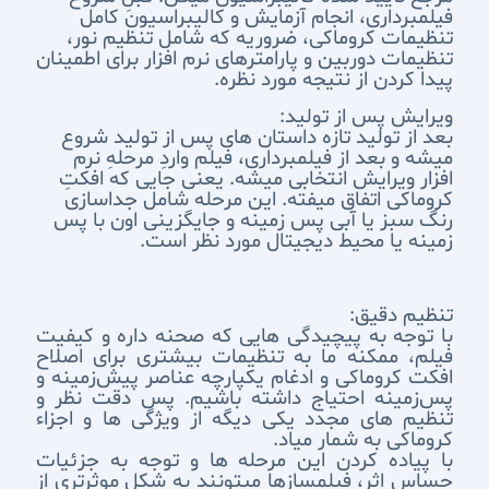
فیلمبرداری، انجام آزمایش و کالیبراسیون کامل
تنظیمات کروماکی، ضروریه که شامل تنظیم نور،
تنظیمات دوربین و پارامترهای نرم افزار برای اطمینان
پیدا کردن از نتیجه مورد نظره.
ویرایش پس از تولید:
بعد از تولید تازه داستان های پس از تولید شروع
میشه و بعد از فیلمبرداری، فیلم واردِ مرحلهِ نرم
افزار ویرایش انتخابی میشه. یعنی جایی که افکتِ
کروماکی اتفاق میفته. این مرحله شامل جداسازی
رنگ سبز یا آبی پس زمینه و جایگزینی اون با پس
زمینه یا محیط دیجیتال مورد نظر است.
تنظیم دقیق:
با توجه به پیچیدگی هایی که صحنه داره و کیفیت
فیلم، ممکنه ما به تنظیمات بیشتری برای اصلاح
افکت کروماکی و ادغام یکپارچه عناصر پیش‌زمینه و
پس‌زمینه احتیاج داشته باشیم. پس دقت نظر و
تنظیم های مجدد یکی دیگه از ویژگی ها و اجزاء
کروماکی به شمار میاد.
با پیاده کردن این مرحله ها و توجه به جزئیات
حساس اثر، فیلمسازها میتونند به شکل موثرتری از