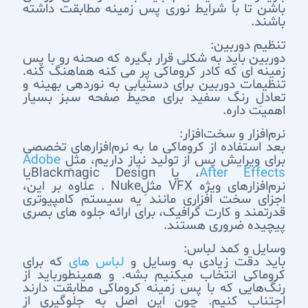
باشن تا با شرایط نوری پس زمینه مطابقت داشته
باشند.
تنظیم دوربین:
دوربین باید به شکلی قرار بگیره که صحنه رو با پس
زمینه ای که کادر کروماکی پر می کنه هماهنگ کنه.
تنظیمات دوربین برای دستیابی به نوردهی بهینه و
تعادلِ رنگ سفید برای محیط صفحه سبز بسیار
اهمیت داره.
نرم‌افزار و سخت‌افزار:
بعد استفاده از کروماکی ما به نرم‌افزارهای تخصصی
برای ویرایش پس از تولید نیاز داریم، مثلِ
Adobe
After Effects
، یا Blackmagic Designیا
نرم‌افزارهای ویژه VFX مثلِNuke . علاوه بر این،
اجزای سخت افزاری مانند یه سیستم کامپیوتری
قدرتمند و کارت گرافیک، برای ارائه جلوه های بصری
پیچیده ضروری هستند.
وسایل و کمد لباس:
باید دقت زیادی به وسایل و
لباس های
که برای
کروماکی انتخاب میکنیم بشه. و همینطورباید از
رنگ‌هایی که با پس ‌زمینه کروماکی مطابقت دارند
اجتناب کنیم. چون این اصل به جلوگیری از