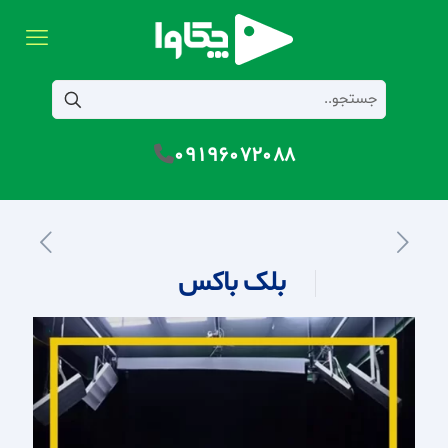
09196072088
بلک باکس