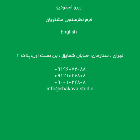
رزرو استودیو
فرم نظرسنجی مشتریان
English
تهران ، ستارخان، خیابان شقایق ، بن بست اول،پلاک 2
09196072088
09121024808
09001024808
info@chakava.studio