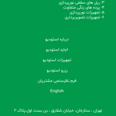
3- ریل های سقفی نورپردازی
4- پرده های رنگی متفاوت
5- تجهیزات نورپردازی
6- تجهیزات تصویربرداری
درباره استودیو
اجاره استودیو
تجهیزات استودیو
رزرو استودیو
فرم نظرسنجی مشتریان
English
تهران ، ستارخان، خیابان شقایق ، بن بست اول،پلاک 2