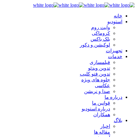
خانه
استودیو
وایت روم
کروماکی
بلک باکس
لوکیشن و دکور
تجهیزات
خدمات
فیلمسازی
تدوین ویدئو
تدوین فتو کلیپ
جلوه های ویژه
عکاسی
صدا و نریشن
درباره ما
قوانین ما
درباره استودیو
همکاران
بلاگ
اخبار
مقاله ها