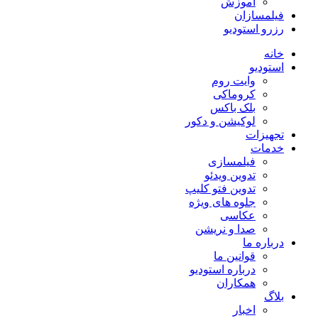
آموزش
فیلمسازان
رزرو استودیو
خانه
استودیو
وایت روم
کروماکی
بلک باکس
لوکیشن و دکور
تجهیزات
خدمات
فیلمسازی
تدوین ویدئو
تدوین فتو کلیپ
جلوه های ویژه
عکاسی
صدا و نریشن
درباره ما
قوانین ما
درباره استودیو
همکاران
بلاگ
اخبار