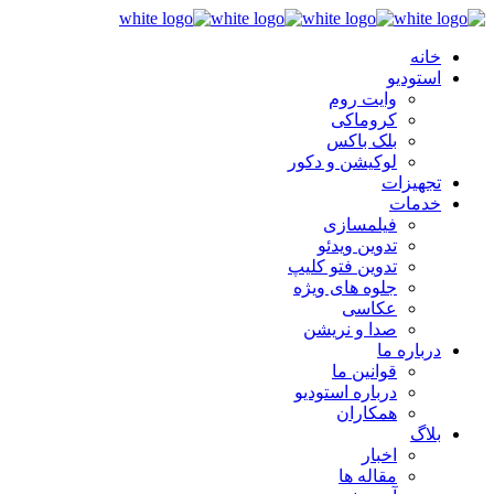
خانه
استودیو
وایت روم
کروماکی
بلک باکس
لوکیشن و دکور
تجهیزات
خدمات
فیلمسازی
تدوین ویدئو
تدوین فتو کلیپ
جلوه های ویژه
عکاسی
صدا و نریشن
درباره ما
قوانین ما
درباره استودیو
همکاران
بلاگ
اخبار
مقاله ها