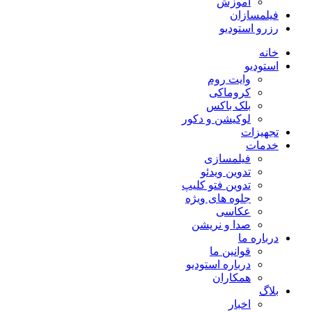
آموزش
فیلمسازان
رزرو استودیو
خانه
استودیو
وایت روم
کروماکی
بلک باکس
لوکیشن و دکور
تجهیزات
خدمات
فیلمسازی
تدوین ویدئو
تدوین فتو کلیپ
جلوه های ویژه
عکاسی
صدا و نریشن
درباره ما
قوانین ما
درباره استودیو
همکاران
بلاگ
اخبار