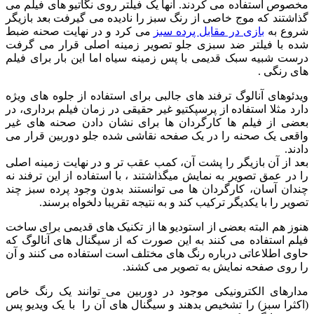
مخصوص استفاده می کردند. آنها یک فیلتر روی نگاتیو های فیلم می
گذاشتند که موج خاصی از رنگ سبز را نادیده می گیرفت بعد بازیگر
شروع به
بازی در مقابل پرده سبز
می کرد و در نهایت صحنه ضبط
شده با فیلتر ضد سبزی جلو تصویر زمینه اصلی قرار می گرفت
درست شبیه سبک قدیمی با پس زمینه سیاه اما این بار برای فیلم
های رنگی .
ویدئوهای آنالوگ ترفند های جالبی برای استفاده از جلوه های ویژه
دارد مثلا استفاده از پرسپکتیو غیر حقیقی در زمان فیلم برداری، در
بعضی از فیلم ها کارگردان ها برای نشان دادن صحنه های غیر
واقعی یک صحنه را در یک صفحه نقاشی شده جلو دوربین قرار می
دادند.
بعد از آن بازیگر را پشت آن، کمب عقب تر و در نهایت زمینه اصلی
را در عمق تصویر به نمایش میگذاشتند ، با استفاده از این ترفند نه
چندان آسان، کارگردان ها می توانستند بدون وجود پرده سبز چند
تصویر را با یکدیگر ترکیب کند و به نتیجه تقریبا دلخواه برسند.
هنوز هم البته بعضی از استودیو ها از تکنیک های قدیمی برای ساخت
فیلم استفاده می کنند به این صورت که از سیگنال های آنالوگ که
حاوی اطلاعاتی درباره رنگ های مختلف است استفاده می کنند و آن
را روی صفحه نمایش به تصویر می کشند.
مدارهای الکترونیکی موجود در دوربین می توانند یک رنگ خاص
(اکثرا سبز) را تشخیص بدهند و سیگنال های آن را با یک ویدیو پس