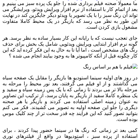
ما معمولا صحنه فیلم برداری شده را جلو یک پرده سبز می بینیم و
بعد از اتمام کار با استفاده از نرم افزار ویرایش ویدئو، ویرایشگر می
تواند آن رنگ سبز را با یک تصویر یا ویدئو دیگر جایگزین کند در نهایت
این طور به نظر می رسد که بازیگر در یک محیط کاملا متفاوت
مشغول بازی کردن است.
جای تعجب نیست که با رایانه این کار بسیار ساده به نظر برسد. هر
گونه نرم افزار ابتدایی ویرایش ویدئویی شامل یک بخش برای حذف
رنگ های مشخص است ، اما آیا تا به حال به این فکر کرده اید که این
کار چگونه قبل از آنکه کامپیوتر ها به وجود بیایند انجام می شده ؟
در روز های اولیه سینما استودیو ها بازیگر را مقابل یک صفحه سیاه
می گذاشتند و از او فیلم می گرفتند، بعد نور محیط را مرحله به
مرحله بالا تر می بردند تا زمانی که با یک پس زمینه سیاه و سفید و
یک منظره کاملا سفید از بازیگر به پایان برسد، از ترکیب این تصاویر
به عنوان زمینه اصلی استفاده می کردند و بازیگر یا هر صحنه
دیگری را جلو این صفحه اولیه به تصویر می کشیدند. فکر می کنم
بتوانید تصور کنید که این فرایند چه قدر سخت تر از چند کلیک موس
بوده است.
کمی بعد تر زمانی که رنگ ها در سینما حضور پیدا کردند ، برای
استفاده از پرده سبز ، استودیوها در واقع از فیلترهای نوری