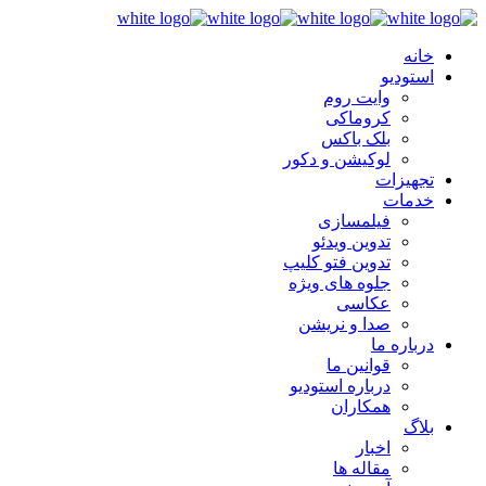
خانه
استودیو
وایت روم
کروماکی
بلک باکس
لوکیشن و دکور
تجهیزات
خدمات
فیلمسازی
تدوین ویدئو
تدوین فتو کلیپ
جلوه های ویژه
عکاسی
صدا و نریشن
درباره ما
قوانین ما
درباره استودیو
همکاران
بلاگ
اخبار
مقاله ها