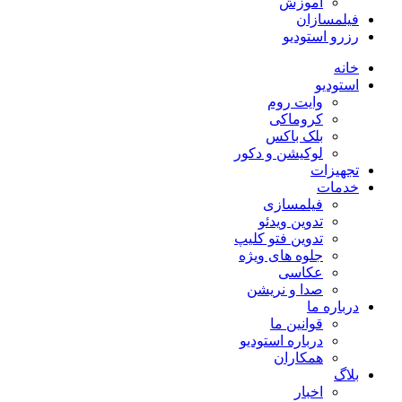
آموزش
فیلمسازان
رزرو استودیو
خانه
استودیو
وایت روم
کروماکی
بلک باکس
لوکیشن و دکور
تجهیزات
خدمات
فیلمسازی
تدوین ویدئو
تدوین فتو کلیپ
جلوه های ویژه
عکاسی
صدا و نریشن
درباره ما
قوانین ما
درباره استودیو
همکاران
بلاگ
اخبار