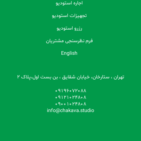
اجاره استودیو
تجهیزات استودیو
رزرو استودیو
فرم نظرسنجی مشتریان
English
تهران ، ستارخان، خیابان شقایق ، بن بست اول،پلاک 2
09196072088
09121024808
09001024808
info@chakava.studio