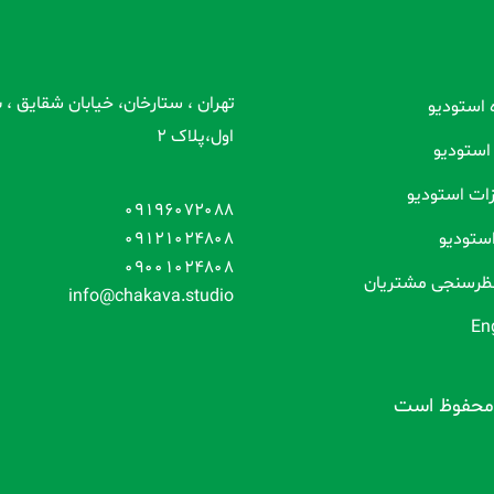
تهران ، ستارخان، خیابان شقایق ،
ه استودیو
اول،پلاک 2
 استودیو
ات استودیو
09196072088
استودیو
09121024808
09001024808
نظرسنجی مشتریان
info@chakava.studio
En
حفوظ است