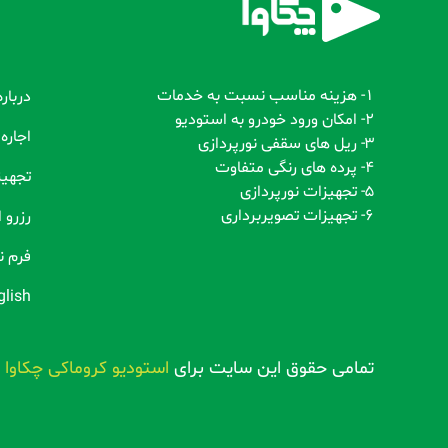
1- هزینه مناسب نسبت به خدمات
دربار
2- امکان ورود خودرو به استودیو
اجاره
3- ریل های سقفی نورپردازی
4- پرده های رنگی متفاوت
تجهیز
5- تجهیزات نورپردازی
6- تجهیزات تصویربرداری
رزرو 
فرم 
glish
تمامی حقوق این سایت برای
استودیو کروماکی چکاوا
م