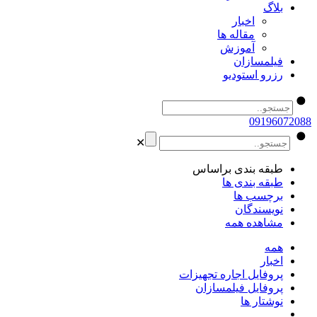
بلاگ
اخبار
مقاله ها
آموزش
فیلمسازان
رزرو استودیو
09196072088
✕
طبقه بندی براساس
طبقه بندی ها
برچسب ها
نویسندگان
مشاهده همه
همه
اخبار
پروفایل اجاره تجهیزات
پروفایل فیلمسازان
نوشتار ها