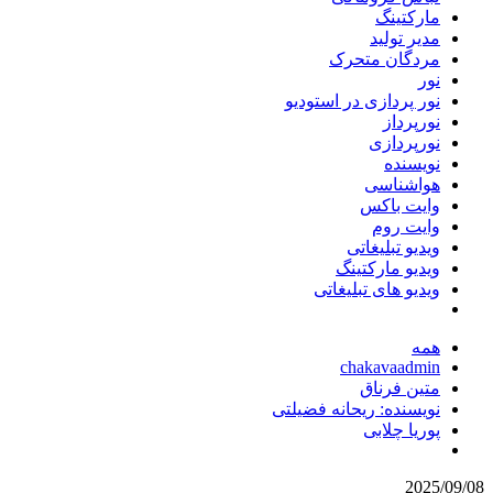
مارکتینگ
مدیر تولید
مردگان متحرک
نور
نور پردازی در استودیو
نورپرداز
نورپردازی
نویسنده
هواشناسی
وایت باکس
وایت روم
ویدیو تبلیغاتی
ویدیو مارکتینگ
ویدیو های تبلیغاتی
همه
chakavaadmin
متین فرناق
نویسنده: ریحانه فضیلتی
پوریا چلابی
2025/09/08