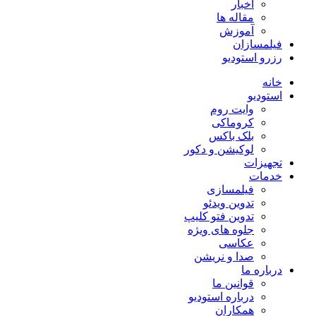
اخبار
مقاله ها
آموزش
فیلمسازان
رزرو استودیو
خانه
استودیو
وایت روم
کروماکی
بلک باکس
لوکیشن و دکور
تجهیزات
خدمات
فیلمسازی
تدوین ویدئو
تدوین فتو کلیپ
جلوه های ویژه
عکاسی
صدا و نریشن
درباره ما
قوانین ما
درباره استودیو
همکاران