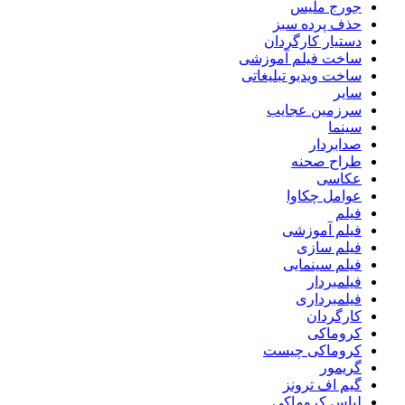
جورج ملیس
حذف پرده سبز
دستیار کارگردان
ساخت فیلم آموزشی
ساخت ویدیو تبلیغاتی
سایر
سرزمین عجایب
سینما
صدابردار
طراح صحنه
عکاسی
عوامل چکاوا
فیلم
فیلم آموزشی
فیلم سازی
فیلم سینمایی
فیلمبردار
فیلمبرداری
کارگردان
کروماکی
کروماکی چیست
گریمور
گیم اف ترونز
لباس کروماکی