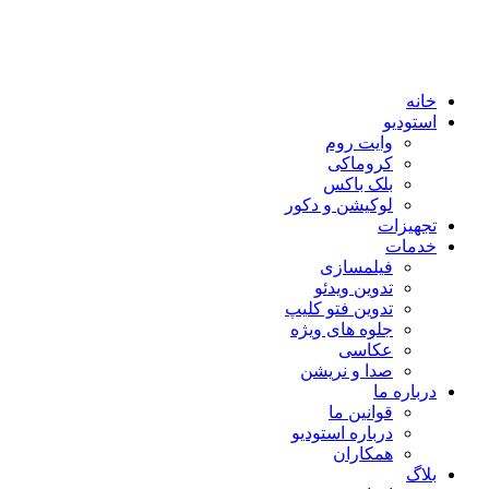
خانه
استودیو
وایت روم
کروماکی
بلک باکس
لوکیشن و دکور
تجهیزات
خدمات
فیلمسازی
تدوین ویدئو
تدوین فتو کلیپ
جلوه های ویژه
عکاسی
صدا و نریشن
درباره ما
قوانین ما
درباره استودیو
همکاران
بلاگ