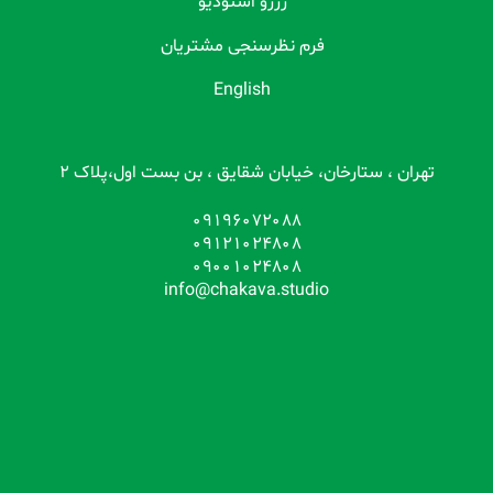
رزرو استودیو
فرم نظرسنجی مشتریان
English
تهران ، ستارخان، خیابان شقایق ، بن بست اول،پلاک 2
09196072088
09121024808
09001024808
info@chakava.studio