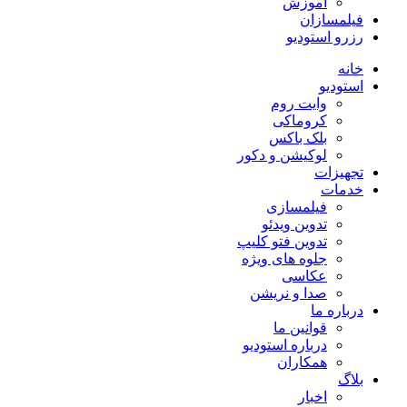
آموزش
فیلمسازان
رزرو استودیو
خانه
استودیو
وایت روم
کروماکی
بلک باکس
لوکیشن و دکور
تجهیزات
خدمات
فیلمسازی
تدوین ویدئو
تدوین فتو کلیپ
جلوه های ویژه
عکاسی
صدا و نریشن
درباره ما
قوانین ما
درباره استودیو
همکاران
بلاگ
اخبار