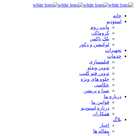
خانه
استودیو
وایت روم
کروماکی
بلک باکس
لوکیشن و دکور
تجهیزات
خدمات
فیلمسازی
تدوین ویدئو
تدوین فتو کلیپ
جلوه های ویژه
عکاسی
صدا و نریشن
درباره ما
قوانین ما
درباره استودیو
همکاران
بلاگ
اخبار
مقاله ها