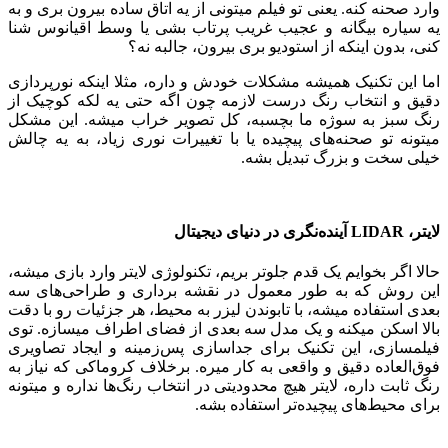
وارد صحنه کنه. یعنی تو فیلم میتونی از یه اتاق ساده بیرون بری و به
یه سیاره بیگانه و عجیب غریب پرتاب بشی یا وسط اقیانوس شنا
کنی، بدون اینکه از استودیو بری بیرون، جالبه نه؟
اما این تکنیک همیشه مشکلات خودش و داره، مثلا اینکه نورپردازی
دقیق و انتخاب رنگ درست لازمه چون اگه حتی یه لکه کوچیک از
رنگ سبز به سوژه ما بچسبه، کل تصویر خراب میشه. این مشکل
میتونه تو صحنه‌های پیچیده یا با تغییرات نوری زیاد، به یه چالش
خیلی سخت و بزرگ تبدیل بشه.
لایتر، LIDAR آینده‌نگری در دنیای دیجیتال
حالا اگر بخوایم یک قدم جلوتر بریم، تکنولوژی لایتر وارد بازی میشه،
این روش که به طور معمول در نقشه ‌برداری و طراحی‌های سه‌
بعدی استفاده میشه، با تابوندن لیزر به محیط، هر جزئیات رو با دقت
بالا اسکن میکنه و یک مدل سه‌ بعدی از فضای اطراف میسازه. توی
فیلمسازی، این تکنیک برای جداسازی پس‌زمینه و ایجاد تصاویری
فوق‌العاده دقیق و واقعی به کار میره. برخلاف کروماکی که نیاز به
رنگ ثابت داره، لایتر هیچ محدودیتی در انتخاب رنگ‌ها نداره و میتونه
برای محیط‌های پیچیده‌تر استفاده بشه.