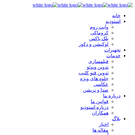
خانه
استودیو
وایت روم
کروماکی
بلک باکس
لوکیشن و دکور
تجهیزات
خدمات
فیلمسازی
تدوین ویدئو
تدوین فتو کلیپ
جلوه های ویژه
عکاسی
صدا و نریشن
درباره ما
قوانین ما
درباره استودیو
همکاران
بلاگ
اخبار
مقاله ها