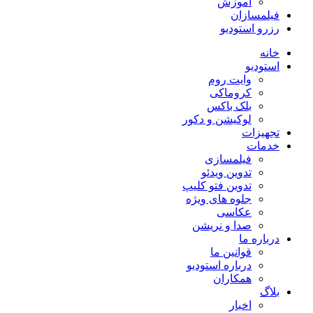
آموزش
فیلمسازان
رزرو استودیو
خانه
استودیو
وایت روم
کروماکی
بلک باکس
لوکیشن و دکور
تجهیزات
خدمات
فیلمسازی
تدوین ویدئو
تدوین فتو کلیپ
جلوه های ویژه
عکاسی
صدا و نریشن
درباره ما
قوانین ما
درباره استودیو
همکاران
بلاگ
اخبار