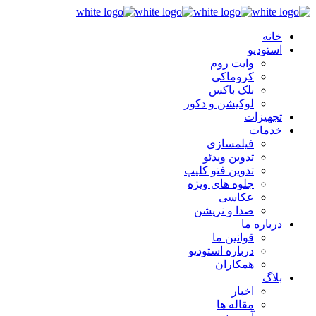
خانه
استودیو
وایت روم
کروماکی
بلک باکس
لوکیشن و دکور
تجهیزات
خدمات
فیلمسازی
تدوین ویدئو
تدوین فتو کلیپ
جلوه های ویژه
عکاسی
صدا و نریشن
درباره ما
قوانین ما
درباره استودیو
همکاران
بلاگ
اخبار
مقاله ها