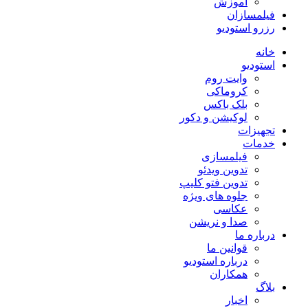
آموزش
فیلمسازان
رزرو استودیو
خانه
استودیو
وایت روم
کروماکی
بلک باکس
لوکیشن و دکور
تجهیزات
خدمات
فیلمسازی
تدوین ویدئو
تدوین فتو کلیپ
جلوه های ویژه
عکاسی
صدا و نریشن
درباره ما
قوانین ما
درباره استودیو
همکاران
بلاگ
اخبار