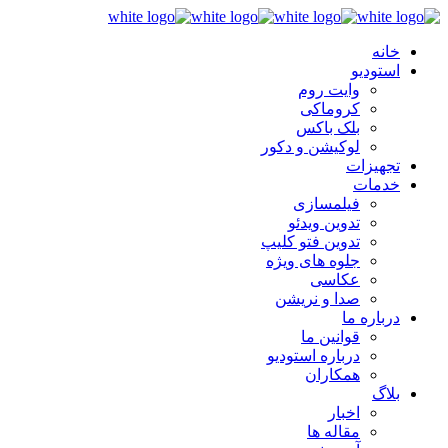
خانه
استودیو
وایت روم
کروماکی
بلک باکس
لوکیشن و دکور
تجهیزات
خدمات
فیلمسازی
تدوین ویدئو
تدوین فتو کلیپ
جلوه های ویژه
عکاسی
صدا و نریشن
درباره ما
قوانین ما
درباره استودیو
همکاران
بلاگ
اخبار
مقاله ها