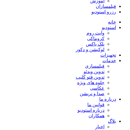
آموزش
فیلمسازان
رزرو استودیو
خانه
استودیو
وایت روم
کروماکی
بلک باکس
لوکیشن و دکور
تجهیزات
خدمات
فیلمسازی
تدوین ویدئو
تدوین فتو کلیپ
جلوه های ویژه
عکاسی
صدا و نریشن
درباره ما
قوانین ما
درباره استودیو
همکاران
بلاگ
اخبار