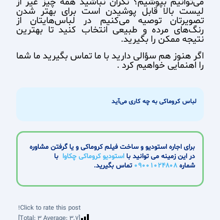
می‌توانیم بپوشیم؟ نگران نباشید همه چیز غیر از
لیست بالا قابل پوشیدن است برای بهتر شدن
تصویرتان توصیه می‌کنیم در لباس‌هایتان از
رنگ‌های مرده و طبیعی انتخاب کنید تا بهترین
نتیجه ممکن را بگیرید.
اگر هنوز هم سؤالی دارید با ما تماس بگیرید ما شما
را اهنمایی خواهیم کرد .
لباس کروماکی به چه کاری می‌آید
برای اجاره استودیو و ساخت فیلم کروماکی و یا گرفتن مشاوره
در این زمینه می توانید با
استودیو کروماکی چکاوا
با
شماره
09001024808
تماس بگیرید.
Click to rate this post!
]
3
Average:
3.7
[Total: