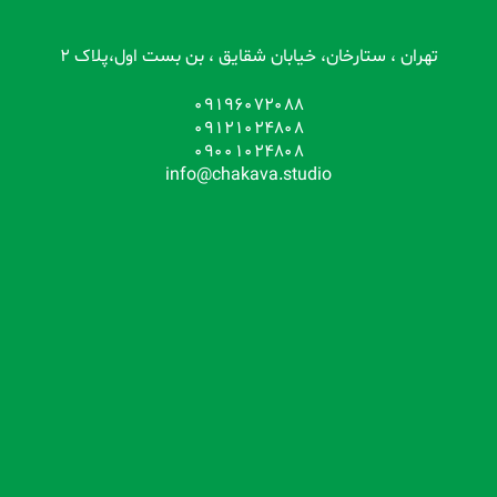
تهران ، ستارخان، خیابان شقایق ، بن بست اول،پلاک 2
09196072088
09121024808
09001024808
info@chakava.studio