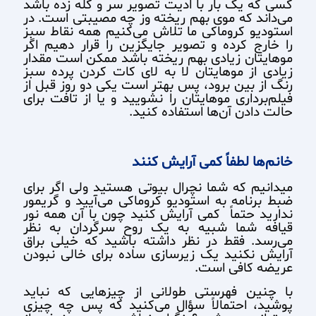
کسی که یک بار با ادیت تصویر سر و کله زده باشد
می‌داند که موی بهم ریخته وز چه مصیبتی است. در
استودیو کروماکی ما تلاش می‌کنیم همه نقاط سبز
را خارج کرده و تصویر جایگزین را قرار دهیم اگر
موهایتان زیادی بهم ریخته باشد ممکن است مقدار
زیادی از موهایتان لا به لای کات کردن پرده سبز
رنگ از بین برود، پس بهتر است یکی دو روز قبل از
فیلم‌برداری موهایتان را نشویید و یا از تافت برای
حالت دادن آن‌ها استفاده کنید.
خانم‌ها لطفاً کمی آرایش کنند
میدانیم که شما نچرال بیوتی هستید ولی اگر برای
ضبط برنامه به استودیو کروماکی می‌آیید و گریمور
ندارید حتماً کمی آرایش کنید چون با آن همه نور
قیافه شما شبیه به یک روح سرگردان به نظر
می‌رسد. فقط در نظر داشته باشید که خیلی براق
آرایش نکنید یک زیرسازی ساده برای خالی نبودن
عریضه کافی است.
با چنین فهرستی طولانی از چیزهایی که نباید
پوشید، احتمالاً سؤال می‌کنید که پس چه چیزی