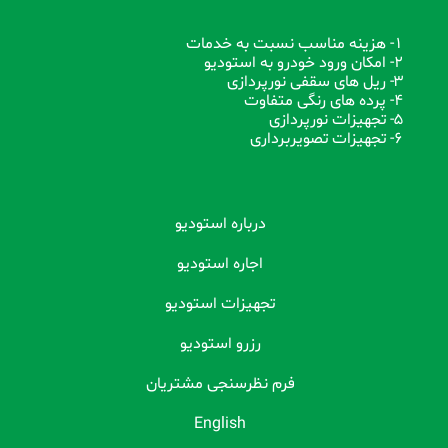
1- هزینه مناسب نسبت به خدمات
2- امکان ورود خودرو به استودیو
3- ریل های سقفی نورپردازی
4- پرده های رنگی متفاوت
5- تجهیزات نورپردازی
6- تجهیزات تصویربرداری
درباره استودیو
اجاره استودیو
تجهیزات استودیو
رزرو استودیو
فرم نظرسنجی مشتریان
English