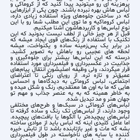
پرهزینه ای رو میتونید پیدا کنید که از کروماکی و
لباس هاش بهره نبرده باشند. چون یکی از ابزار‌هایی
که در ساختن جلوه‌های ویژه استفاده زیادی داره،
لباس کروماکیه و ما توی این مطلب شما رو با این
نوع لباس‌ها و کاربرد‌هاشون آشنا میکنیم.
قبل از هر چیز خالی از لطف نیست بدونید که این
تکنیک با استفاده از رنگ‌های قوی ایجاد میشه که
در برابر یک پس‌زمینه ساده و یکنواخت، میشه
لحظه های عجیبی رو باهاش به تصویر کشید.
درسته که این لباس‌ها بیشتر برای جلوه‌گیری و
جذابیت در عکسبرداری‌ و فیلمبرداری مورد استفاده
قرار میگردند، ولی وظیفه اصلیشون انتقالِ پیام‌های
عمیق‌تر و تازه تره. از رویای رنگی تا اعتراضای
اجتماعی، لباس کروماکی به دیدگاه‌ها و احساس
هایی که ما به اون ها معتقدیم، رنگ و شکل میده و
به خاطر همینه که به یه عنصر جذاب و مهم تو
جهان هنر و مد تبدیل شده.
لباس‌های کروماکی در سبک‌ها و طرح‌های مختلفی
وجود دارند، از لباس‌های تک رنگ و ساده گرفته تا
لباس‌های پیچیده‌تر با الگوها یا بافت‌های پیچیده.
اما عامل کلیدی اینه که لباس باید از موادی ساخته
بشه که مات و غیر بازتابنده باشد تا از تابش خیره
کننده یا سایه های ناخواسته در طول فیلمبرداری