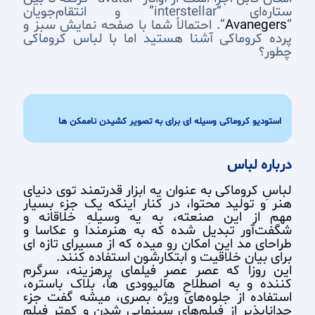
ستاره‌ای “interstellar” و انتقام‌جویان
“
Avanegers
“. احتمالاً شما با صفحه نمایش سبز و
پرده کروماکی آشنا هستید اما با لباس کروماکی
چطور؟
استودیو کروماکی وسیله ای برای به تصویر کشیدن ناممکن ها
درباره لباس
لباسِ کروماکی به عنوان یه ابزار قدرتمند توی دنیای
هنر و تولید محتوا، در کنار اینکه یک جزء بسیار
مهم از این صنعته، به یه وسیلهِ خلاقانه و
شگفت‌آور تبدیل شده که به هنرمندا و عکاسا و
طراحای مد این امکان رو میده که از مسیرای تازه ای
برای بیان خلاقیت و ابتکارشون استفاده کنند.
این روزا که عصر عصرِ فیلمای پرهزینه، سرگرم
کننده و به اصطلاحِ هالیوودی ها، بلاک باستره،
استفاده از جلوه‌های ویژه بصری، میشه گفت جزء
جداناپذیر از فیلم‌های سینمایی شدن و کمتر فیلمِ