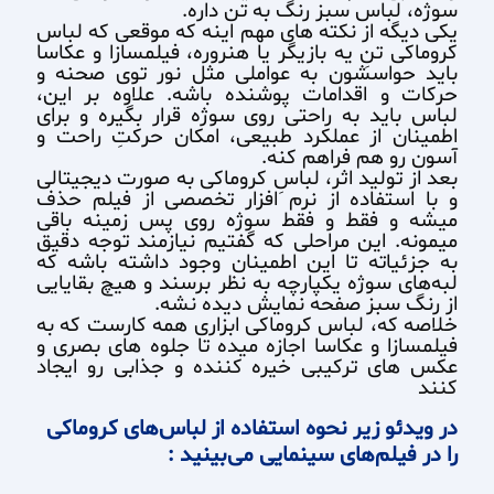
سوژه، لباس سبز رنگ به تن داره.
یکی دیگه از نکته های مهم اینه که موقعی که لباس
کروماکی تنِ یه بازیگر یا هنروره، فیلمسازا و عکاسا
باید حواسشون به عواملی مثل نور توی صحنه و
حرکات و اقدامات پوشنده باشه. علاوه بر این،
لباس باید به راحتی روی سوژه قرار بگیره و برای
اطمینان از عملکرد طبیعی، امکان حرکتِ راحت و
آسون رو هم فراهم کنه.
بعد از تولید اثر، لباسِ کروماکی به صورت دیجیتالی
و با استفاده از نرم افزار تخصصی از فیلم حذف
میشه و فقط و فقط سوژه روی پس زمینه باقی
میمونه. این مراحلی که گفتیم نیازمند توجه دقیق
به جزئیاته تا این اطمینان وجود داشته باشه که
لبه‌های سوژه یکپارچه به نظر برسند و هیچ بقایایی
از رنگ سبز صفحه نمایش دیده نشه.
خلاصه که، لباس کروماکی ابزاری همه کارست که به
فیلمسازا و عکاسا اجازه میده تا جلوه های بصری و
عکس های ترکیبی خیره کننده و جذابی رو ایجاد
کنند
در ویدئو زیر نحوه استفاده از لباس‌های کروماکی
را در فیلم‌های سینمایی می‌بینید :