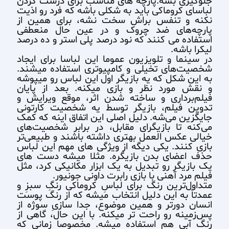
جلوگیری بشه.پارچه های مناسب برای درست کردن
لباسای کروماکی باید به شکلی باشه که فرد رو اذیت
نکنه و تنفس براش سخت نشه، برای همین از
پارچه‌های ضد چروک و در عین حال منعطفی
استفاده می کنند که نود درصد پلی استر و ده درصد
لیکرا باشه.
در سینما و تلویزیون عموما این لباسا برای ایجاد
شخصیت‌های تخیلی و کامپیوتری استفاده میشند.
به این شکل که یه بازیگر اول این لباس رو میپوشه
و نقش مورد نظر و بازی میکنه. بعد از پایان
فیلم‌برداری و ساخته شدن اثر، موقع ویرایش و
تدوین فیلم، بازیگر توسط یه شخصیت کارتونی
جایگزین می‌شه. دلیل اصلی این اتفاق اینه که کمک
می‌کنه تا بازیگرای مقابل، در برابر شخصیت‌های
خیالی عکس العمل بهتری داشته باشند و طبیعی‌تر
بازی کنند. یکی دیگه از ویژگی های مهم این لباس
حذف اعضای بدن بازیگره. مثلا میشه دست های
یک بازیگر رو تبدیل به یک ابزار مکانیکی کرد، مثل
فیلم مرد آهنی با بازی رابرت داونی جونیور.
متداول‌ترین رنگ برای لباسِ کروماکی رنگِ سبزِ و
عمدتاً به این دلیل انتخاب میشه که از رنگ پوست
انسان دورتر و همین موضوع، جدا سازیِ سوژه از
پس‌زمینه رو راحت تر میکنه. با این حال، گاهی از
رنگ آبی هم استفاده میشه. مخصوصا زمانی که