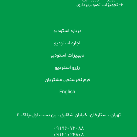
6- تجهیزات تصویربرداری
درباره استودیو
اجاره استودیو
تجهیزات استودیو
رزرو استودیو
فرم نظرسنجی مشتریان
English
تهران ، ستارخان، خیابان شقایق ، بن بست اول،پلاک 2
09196072088
09121024808