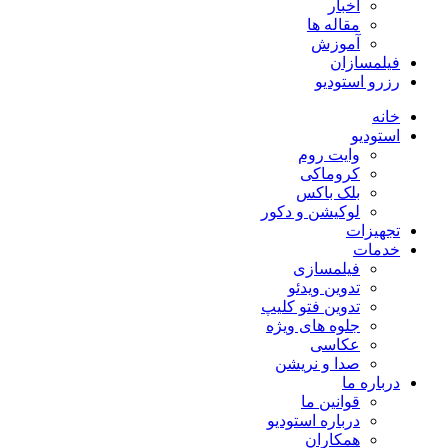
اخبار
مقاله ها
آموزش
فیلمسازان
رزرو استودیو
خانه
استودیو
وایت روم
کروماکی
بلک باکس
لوکیشن و دکور
تجهیزات
خدمات
فیلمسازی
تدوین ویدئو
تدوین فتو کلیپ
جلوه های ویژه
عکاسی
صدا و نریشن
درباره ما
قوانین ما
درباره استودیو
همکاران