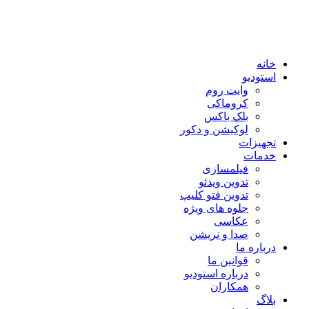
خانه
استودیو
وایت روم
کروماکی
بلک باکس
لوکیشن و دکور
تجهیزات
خدمات
فیلمسازی
تدوین ویدئو
تدوین فتو کلیپ
جلوه های ویژه
عکاسی
صدا و نریشن
درباره ما
قوانین ما
درباره استودیو
همکاران
بلاگ