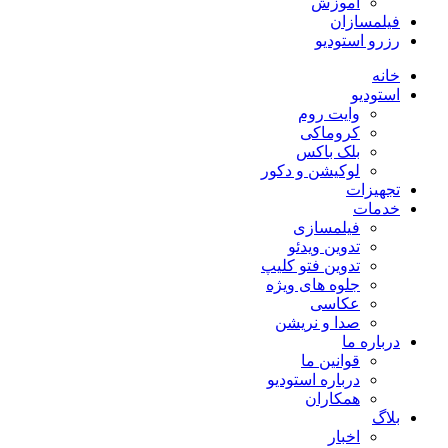
آموزش
فیلمسازان
رزرو استودیو
خانه
استودیو
وایت روم
کروماکی
بلک باکس
لوکیشن و دکور
تجهیزات
خدمات
فیلمسازی
تدوین ویدئو
تدوین فتو کلیپ
جلوه های ویژه
عکاسی
صدا و نریشن
درباره ما
قوانین ما
درباره استودیو
همکاران
بلاگ
اخبار