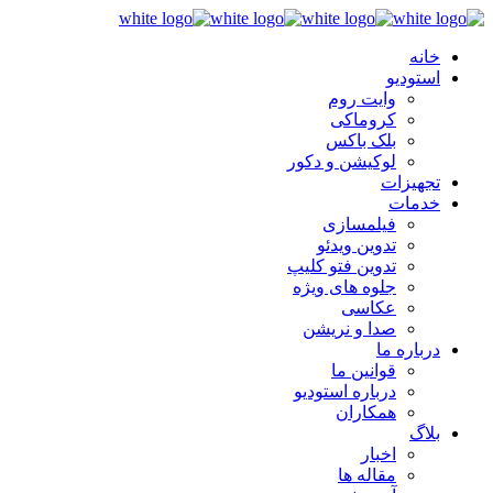
خانه
استودیو
وایت روم
کروماکی
بلک باکس
لوکیشن و دکور
تجهیزات
خدمات
فیلمسازی
تدوین ویدئو
تدوین فتو کلیپ
جلوه های ویژه
عکاسی
صدا و نریشن
درباره ما
قوانین ما
درباره استودیو
همکاران
بلاگ
اخبار
مقاله ها