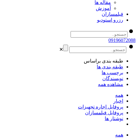
مقاله ها
آموزش
فیلمسازان
رزرو استودیو
09196072088
✕
طبقه بندی براساس
طبقه بندی ها
برچسب ها
نویسندگان
مشاهده همه
همه
اخبار
پروفایل اجاره تجهیزات
پروفایل فیلمسازان
نوشتار ها
همه