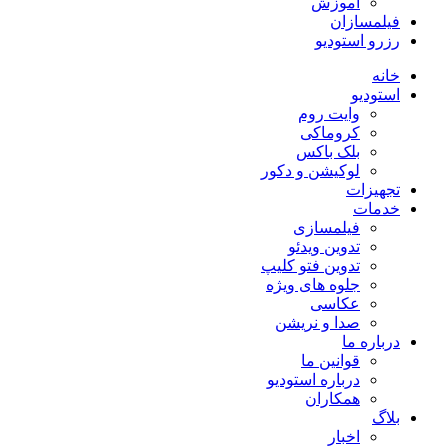
آموزش
فیلمسازان
رزرو استودیو
خانه
استودیو
وایت روم
کروماکی
بلک باکس
لوکیشن و دکور
تجهیزات
خدمات
فیلمسازی
تدوین ویدئو
تدوین فتو کلیپ
جلوه های ویژه
عکاسی
صدا و نریشن
درباره ما
قوانین ما
درباره استودیو
همکاران
بلاگ
اخبار