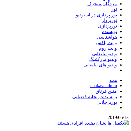
مردگان متحرک
نور
نور پردازی در استودیو
نورپرداز
نورپردازی
نویسنده
هواشناسی
وایت باکس
وایت روم
ویدیو تبلیغاتی
ویدیو مارکتینگ
ویدیو های تبلیغاتی
همه
chakavaadmin
متین فرناق
نویسنده: ریحانه فضیلتی
پوریا چلابی
2019/06/13