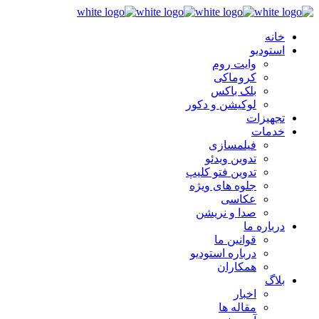
خانه
استودیو
وایت روم
کروماکی
بلک باکس
لوکیشن و دکور
تجهیزات
خدمات
فیلمسازی
تدوین ویدئو
تدوین فتو کلیپ
جلوه های ویژه
عکاسی
صدا و نریشن
درباره ما
قوانین ما
درباره استودیو
همکاران
بلاگ
اخبار
مقاله ها