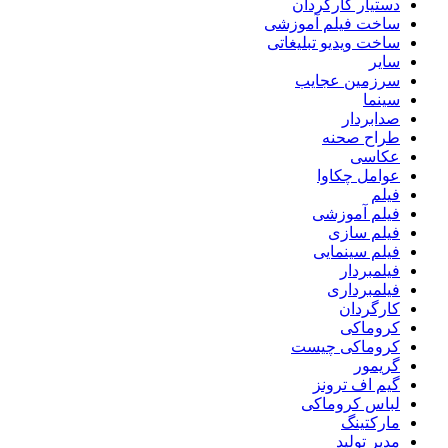
دستیار کارگردان
ساخت فیلم آموزشی
ساخت ویدیو تبلیغاتی
سایر
سرزمین عجایب
سینما
صدابردار
طراح صحنه
عکاسی
عوامل چکاوا
فیلم
فیلم آموزشی
فیلم سازی
فیلم سینمایی
فیلمبردار
فیلمبرداری
کارگردان
کروماکی
کروماکی چیست
گریمور
گیم اف ترونز
لباس کروماکی
مارکتینگ
مدیر تولید