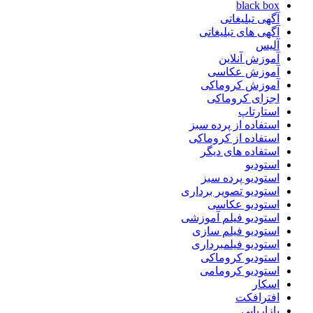
black box
آگهی تبلیغاتی
آگهی های تبلیغاتی
آلیس
آموزش آنلاین
آموزش عکاسی
آموزش کروماکی
اجزای کروماکی
استارتاپ
استفاده از پرده سبز
استفاده از کروماکی
استفاده های دیگر
استودیو
استودیو پرده سبز
استودیو تصویر برداری
استودیو عکاسی
استودیو فیلم آموزشی
استودیو فیلم سازی
استودیو فیلمبرداری
استودیو کروماکی
استودیو کرومامی
اسکار
افترافکت
بازاریابی