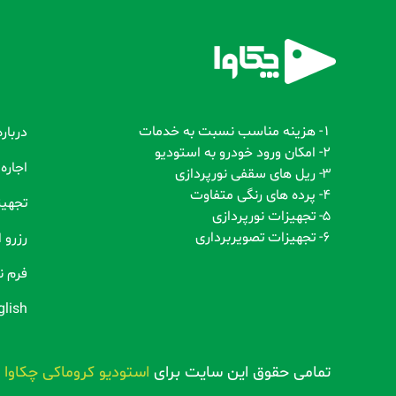
1- هزینه مناسب نسبت به خدمات
دربار
2- امکان ورود خودرو به استودیو
اجاره
3- ریل های سقفی نورپردازی
4- پرده های رنگی متفاوت
تجهیز
5- تجهیزات نورپردازی
6- تجهیزات تصویربرداری
رزرو 
فرم 
glish
تمامی حقوق این سایت برای
استودیو کروماکی چکاوا
م