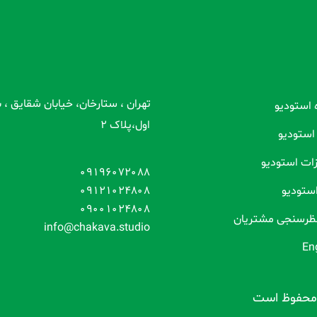
تهران ، ستارخان، خیابان شقایق ،
ه استودیو
اول،پلاک 2
 استودیو
ات استودیو
09196072088
استودیو
09121024808
09001024808
نظرسنجی مشتریان
info@chakava.studio
En
حفوظ است