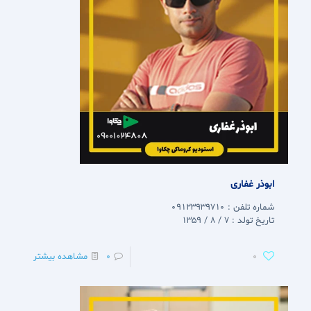
ابوذر غفاری
شماره تلفن : 09123939710
تاریخ تولد : 7 / 8 / 1359
0
0
مشاهده بیشتر