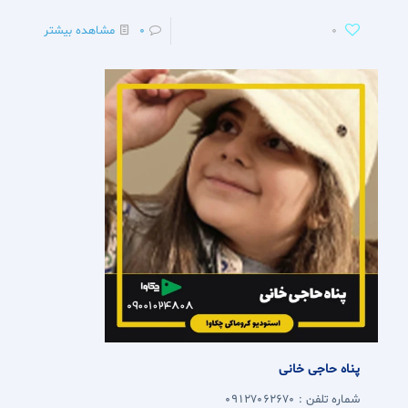
0
0
مشاهده بیشتر
پناه حاجی خانی
شماره تلفن : 09127062670