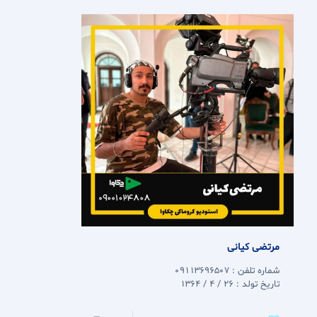
مرتضی کیانی
شماره تلفن : 09113696507
تاریخ تولد : 26 / 4 / 1364