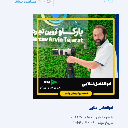
0
0
مشاهده بیشتر
ابوالفضل علایی
شماره تلفن : 09113696507
تاریخ تولد : 26 / 4 / 1364