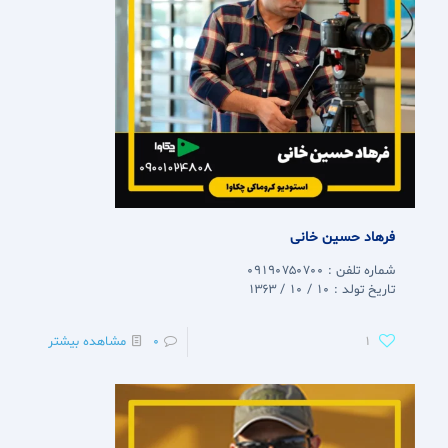
فرهاد حسین خانی
شماره تلفن : 09190750700
تاریخ تولد : 10 / 10 / 1363
1
0
مشاهده بیشتر