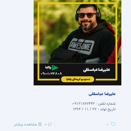
علیرضا عباسقلی
شماره تلفن : 09121877442
تاریخ تولد : 27 / 11 / 1364
0
0
مشاهده بیشتر