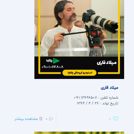
میلاد قاری
شماره تلفن : 09113696507
تاریخ تولد : 26 / 4 / 1364
0
0
مشاهده بیشتر