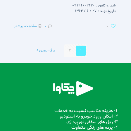
شماره تلفن : 09191602420
تاریخ تولد : 27 / 6 / 1364
0
0
مشاهده بیشتر
1
2
برگه بعدی
1- هزینه مناسب نسبت به خدمات
2- امکان ورود خودرو به استودیو
3- ریل های سقفی نورپردازی
4- پرده های رنگی متفاوت