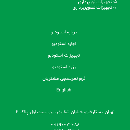
5- تجهیزات نورپردازی
6- تجهیزات تصویربرداری
درباره استودیو
اجاره استودیو
تجهیزات استودیو
رزرو استودیو
فرم نظرسنجی مشتریان
English
تهران ، ستارخان، خیابان شقایق ، بن بست اول،پلاک 2
09196072088