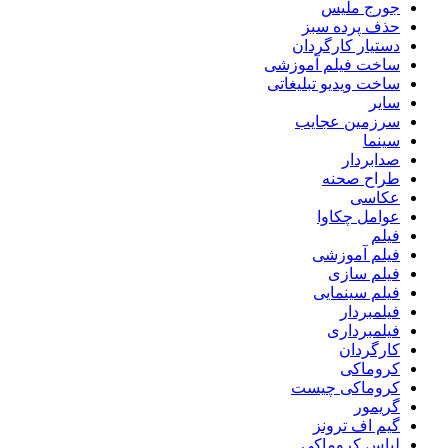
جورج ملیس
حذف پرده سبز
دستیار کارگردان
ساخت فیلم آموزشی
ساخت ویدیو تبلیغاتی
سایر
سرزمین عجایب
سینما
صدابردار
طراح صحنه
عکاسی
عوامل چکاوا
فیلم
فیلم آموزشی
فیلم سازی
فیلم سینمایی
فیلمبردار
فیلمبرداری
کارگردان
کروماکی
کروماکی چیست
گریمور
گیم اف ترونز
لباس کروماکی