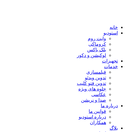
خانه
استودیو
وایت روم
کروماکی
بلک باکس
لوکیشن و دکور
تجهیزات
خدمات
فیلمسازی
تدوین ویدئو
تدوین فتو کلیپ
جلوه های ویژه
عکاسی
صدا و نریشن
درباره ما
قوانین ما
درباره استودیو
همکاران
بلاگ