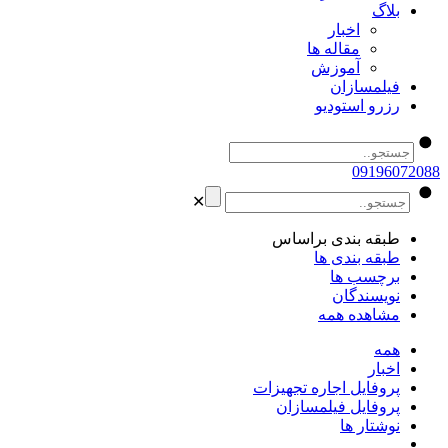
بلاگ
اخبار
مقاله ها
آموزش
فیلمسازان
رزرو استودیو
09196072088
✕
طبقه بندی براساس
طبقه بندی ها
برچسب ها
نویسندگان
مشاهده همه
همه
اخبار
پروفایل اجاره تجهیزات
پروفایل فیلمسازان
نوشتار ها