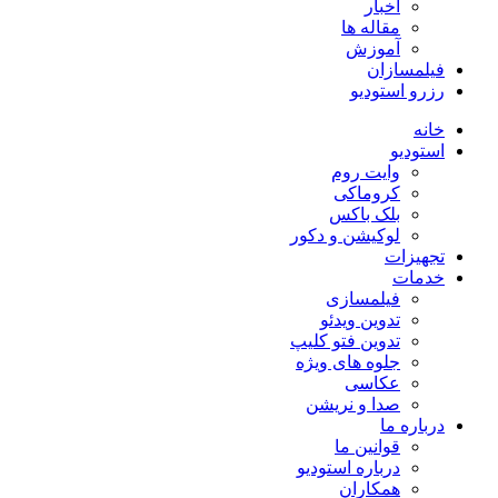
اخبار
مقاله ها
آموزش
فیلمسازان
رزرو استودیو
خانه
استودیو
وایت روم
کروماکی
بلک باکس
لوکیشن و دکور
تجهیزات
خدمات
فیلمسازی
تدوین ویدئو
تدوین فتو کلیپ
جلوه های ویژه
عکاسی
صدا و نریشن
درباره ما
قوانین ما
درباره استودیو
همکاران