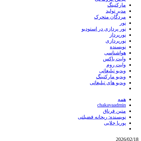
مارکتینگ
مدیر تولید
مردگان متحرک
نور
نور پردازی در استودیو
نورپرداز
نورپردازی
نویسنده
هواشناسی
وایت باکس
وایت روم
ویدیو تبلیغاتی
ویدیو مارکتینگ
ویدیو های تبلیغاتی
همه
chakavaadmin
متین فرناق
نویسنده: ریحانه فضیلتی
پوریا چلابی
2026/02/18