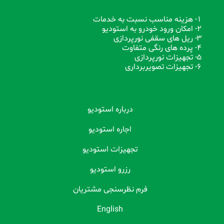
1- هزینه مناسب نسبت به خدمات
2- امکان ورود خودرو به استودیو
3- ریل های سقفی نورپردازی
4- پرده های رنگی متفاوت
5- تجهیزات نورپردازی
6- تجهیزات تصویربرداری
درباره استودیو
اجاره استودیو
تجهیزات استودیو
رزرو استودیو
فرم نظرسنجی مشتریان
English