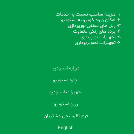
1- هزینه مناسب نسبت به خدمات
2- امکان ورود خودرو به استودیو
3- ریل های سقفی نورپردازی
4- پرده های رنگی متفاوت
5- تجهیزات نورپردازی
6- تجهیزات تصویربرداری
درباره استودیو
اجاره استودیو
تجهیزات استودیو
رزرو استودیو
فرم نظرسنجی مشتریان
English