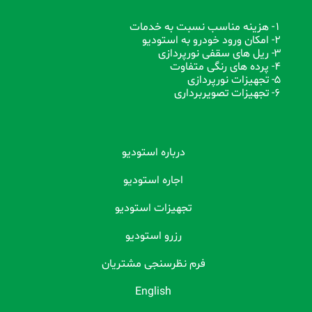
1- هزینه مناسب نسبت به خدمات
2- امکان ورود خودرو به استودیو
3- ریل های سقفی نورپردازی
4- پرده های رنگی متفاوت
5- تجهیزات نورپردازی
6- تجهیزات تصویربرداری
درباره استودیو
اجاره استودیو
تجهیزات استودیو
رزرو استودیو
فرم نظرسنجی مشتریان
English