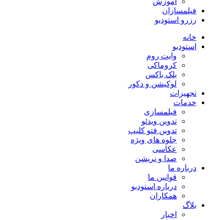
آموزش
فیلمسازان
رزرو استودیو
خانه
استودیو
وایت روم
کروماکی
بلک باکس
لوکیشن و دکور
تجهیزات
خدمات
فیلمسازی
تدوین ویدئو
تدوین فتو کلیپ
جلوه های ویژه
عکاسی
صدا و نریشن
درباره ما
قوانین ما
درباره استودیو
همکاران
بلاگ
اخبار