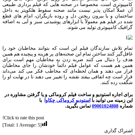
کامپیوتری است. مخصوصاً در صحنه هایی که فیلم برداری طبیعی
آن عملاً امکان پذیر نیست مانند صحنه سقوط هلکوپتر به داخل
ساختمان و یا بیرون ریختن دل و روده بازیگران، اندام های قطع
شده در فیلم هم معمولاً با ابزارهای پوشیدنی سبز و آبی به اضافه
گرافیک کامپیوتری تولید می شوند.
تمام تلاش سازندگان فیلم این است که بتوانند مخاطبان خود را
غافل‌گیر کنند ساختن تمام این صحنه‌های پر هزینه و پیچیده هم همین
هدف را دنبال می کنند ضربه زدن به مخاطبان مهم است برای
همین هم هست که عوامل فیلم دائماً خودشان را جای مخاطبان
قرار می دهند و همان لحظه‌ای که مخاطب فکر می کند می‌داند
قرار است چه اتفاقی بیفتد نقشه را تغییر می دهند تا در نهایت او را
شگفت زده کنند.
برای اجاره استودیو و ساخت فیلم کروماکی و یا گرفتن مشاوره در
این زمینه می توانید با
استودیو کروماکی چکاوا
با
شماره
09001024808
تماس بگیرید.
Click to rate this post!
]
1
Average:
5
[Total:
اشتراک گذاری