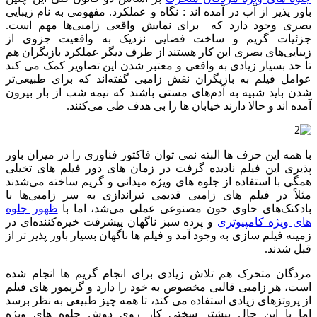
باور پذیر از آب در آمده اند : نگاه و عملکرد. مفهومی به نام زیبایی
بصری وجود دارد که برای نمایش واقعی زامبی‌ها مهم است.
جزئیات گریم و ساخت فضایی نزدیک به واقعیت جزوی از
زیبایی‌های بصری این کار هستند از طرف دیگر عملکرد بازیگران هم
تا حد بسیار زیادی به واقعی و معتبر شدن این تصاویر کمک می کند
عوامل فیلم به بازیگران نقش زامبی گفته‌اند که برای طبیعی‌تر
شدن باید شبیه به آدم‌های مستی باشند که نیمه شب از بار بیرون
آمده اند و حالا دارند خیابان ها را بی هدف طی می‌کنند.
با همه این حرف ها البته نمی توان فاکتور فناوری را در میزان باور
پذیری این فیلم نادیده گرفت در زمان های دور فیلم های تخیلی
همگی با استفاده از جلوه های ویژه میدانی و گریم ساخته می‌شدند
مثلاً در فیلم های زامبی قدیمی تیراندازی به سر زامبی‌ها با
بادکنک‌های حاوی خون مصنوعی عملی می‌شد، اما با
ظهور جلوه
های ویژه کامپیوتری
و پرده سبز ناگهان پیشرفت خیره‌کننده‌ای در
زمینه فیلم سازی به وجود آمد و فیلم ها ناگهان بسیار باور پذیر تر از
قبل شدند.
مردگان متحرک هم تلاش زیادی برای انجام گریم ها انجام شده
است، هر زامبی قالبی مخصوص به خود را دارد و گریمور های فیلم
از پروتزهای زیادی استفاده می کند، تا همه چیز طبیعی به نظر برسد
اما با این حال بیشتر سختی کار روی دوش جلوه های ویژه