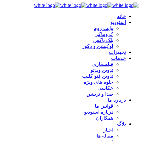
خانه
استودیو
وایت روم
کروماکی
بلک باکس
لوکیشن و دکور
تجهیزات
خدمات
فیلمسازی
تدوین ویدئو
تدوین فتو کلیپ
جلوه های ویژه
عکاسی
صدا و نریشن
درباره ما
قوانین ما
درباره استودیو
همکاران
بلاگ
اخبار
مقاله ها