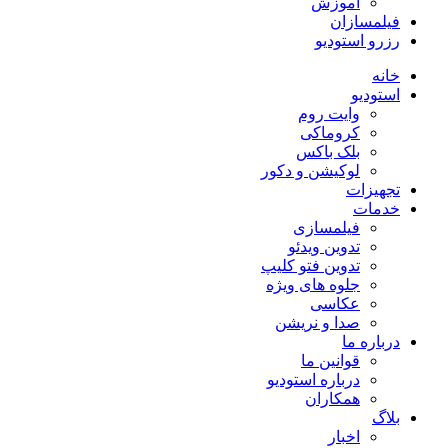
آموزش
فیلمسازان
رزرو استودیو
خانه
استودیو
وایت روم
کروماکی
بلک باکس
لوکیشن و دکور
تجهیزات
خدمات
فیلمسازی
تدوین ویدئو
تدوین فتو کلیپ
جلوه های ویژه
عکاسی
صدا و نریشن
درباره ما
قوانین ما
درباره استودیو
همکاران
بلاگ
اخبار