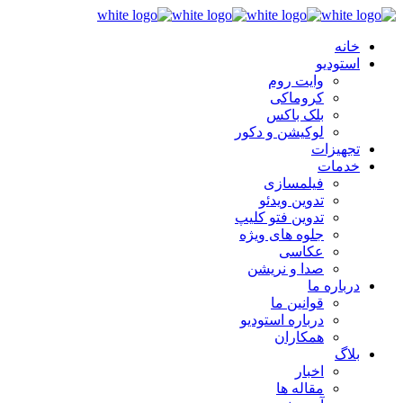
خانه
استودیو
وایت روم
کروماکی
بلک باکس
لوکیشن و دکور
تجهیزات
خدمات
فیلمسازی
تدوین ویدئو
تدوین فتو کلیپ
جلوه های ویژه
عکاسی
صدا و نریشن
درباره ما
قوانین ما
درباره استودیو
همکاران
بلاگ
اخبار
مقاله ها