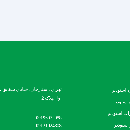
تهران ، ستارخان، خیابان شقایق 
ه استودیو
اول،پلاک 2
 استودیو
ات استودیو
09196072088
استودیو
09121024808