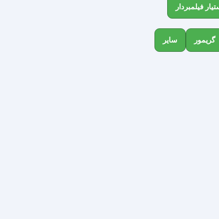
یار فیلمبردار
گریمور
سایر