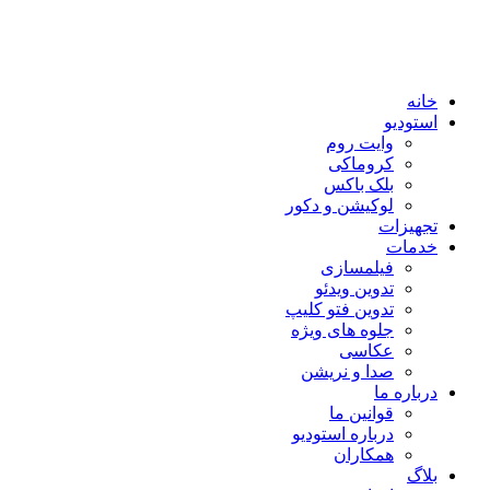
خانه
استودیو
وایت روم
کروماکی
بلک باکس
لوکیشن و دکور
تجهیزات
خدمات
فیلمسازی
تدوین ویدئو
تدوین فتو کلیپ
جلوه های ویژه
عکاسی
صدا و نریشن
درباره ما
قوانین ما
درباره استودیو
همکاران
بلاگ