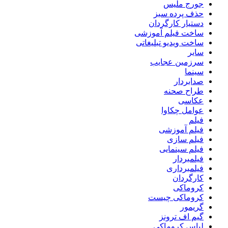
جورج ملیس
حذف پرده سبز
دستیار کارگردان
ساخت فیلم آموزشی
ساخت ویدیو تبلیغاتی
سایر
سرزمین عجایب
سینما
صدابردار
طراح صحنه
عکاسی
عوامل چکاوا
فیلم
فیلم آموزشی
فیلم سازی
فیلم سینمایی
فیلمبردار
فیلمبرداری
کارگردان
کروماکی
کروماکی چیست
گریمور
گیم اف ترونز
لباس کروماکی