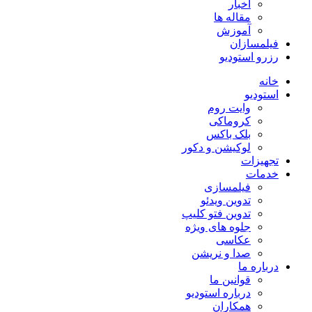
اخبار
مقاله ها
آموزش
فیلمسازان
رزرو استودیو
خانه
استودیو
وایت روم
کروماکی
بلک باکس
لوکیشن و دکور
تجهیزات
خدمات
فیلمسازی
تدوین ویدئو
تدوین فتو کلیپ
جلوه های ویژه
عکاسی
صدا و نریشن
درباره ما
قوانین ما
درباره استودیو
همکاران