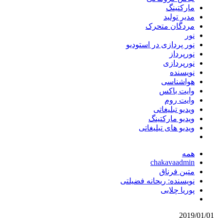
مارکتینگ
مدیر تولید
مردگان متحرک
نور
نور پردازی در استودیو
نورپرداز
نورپردازی
نویسنده
هواشناسی
وایت باکس
وایت روم
ویدیو تبلیغاتی
ویدیو مارکتینگ
ویدیو های تبلیغاتی
همه
chakavaadmin
متین فرناق
نویسنده: ریحانه فضیلتی
پوریا چلابی
2019/01/01