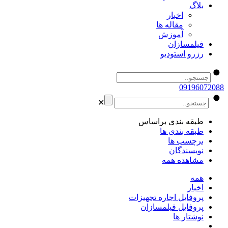
بلاگ
اخبار
مقاله ها
آموزش
فیلمسازان
رزرو استودیو
09196072088
✕
طبقه بندی براساس
طبقه بندی ها
برچسب ها
نویسندگان
مشاهده همه
همه
اخبار
پروفایل اجاره تجهیزات
پروفایل فیلمسازان
نوشتار ها