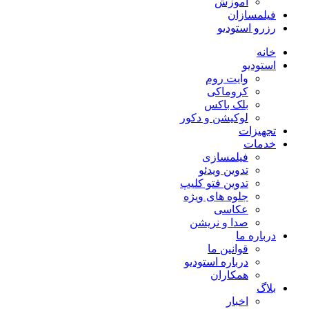
آموزش
فیلمسازان
رزرو استودیو
خانه
استودیو
وایت روم
کروماکی
بلک باکس
لوکیشن و دکور
تجهیزات
خدمات
فیلمسازی
تدوین ویدئو
تدوین فتو کلیپ
جلوه های ویژه
عکاسی
صدا و نریشن
درباره ما
قوانین ما
درباره استودیو
همکاران
بلاگ
اخبار