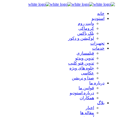
خانه
استودیو
وایت روم
کروماکی
بلک باکس
لوکیشن و دکور
تجهیزات
خدمات
فیلمسازی
تدوین ویدئو
تدوین فتو کلیپ
جلوه های ویژه
عکاسی
صدا و نریشن
درباره ما
قوانین ما
درباره استودیو
همکاران
بلاگ
اخبار
مقاله ها