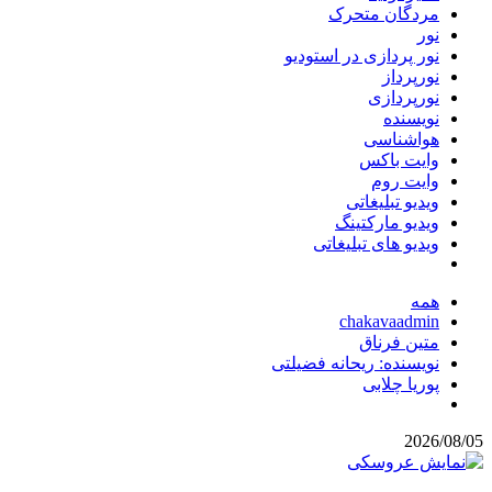
مردگان متحرک
نور
نور پردازی در استودیو
نورپرداز
نورپردازی
نویسنده
هواشناسی
وایت باکس
وایت روم
ویدیو تبلیغاتی
ویدیو مارکتینگ
ویدیو های تبلیغاتی
همه
chakavaadmin
متین فرناق
نویسنده: ریحانه فضیلتی
پوریا چلابی
2026/08/05