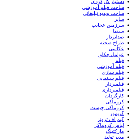
دستیار کارگردان
ساخت فیلم آموزشی
ساخت ویدیو تبلیغاتی
سایر
سرزمین عجایب
سینما
صدابردار
طراح صحنه
عکاسی
عوامل چکاوا
فیلم
فیلم آموزشی
فیلم سازی
فیلم سینمایی
فیلمبردار
فیلمبرداری
کارگردان
کروماکی
کروماکی چیست
گریمور
گیم اف ترونز
لباس کروماکی
مارکتینگ
مدیر تولید