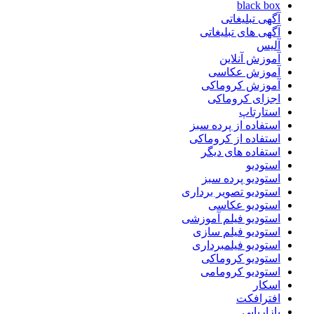
black box
آگهی تبلیغاتی
آگهی های تبلیغاتی
آلیس
آموزش آنلاین
آموزش عکاسی
آموزش کروماکی
اجزای کروماکی
استارتاپ
استفاده از پرده سبز
استفاده از کروماکی
استفاده های دیگر
استودیو
استودیو پرده سبز
استودیو تصویر برداری
استودیو عکاسی
استودیو فیلم آموزشی
استودیو فیلم سازی
استودیو فیلمبرداری
استودیو کروماکی
استودیو کرومامی
اسکار
افترافکت
بازاریابی