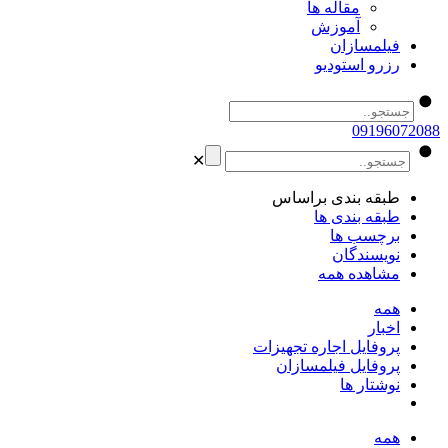
مقاله ها
آموزش
فیلمسازان
رزرو استودیو
09196072088
✕
طبقه بندی براساس
طبقه بندی ها
برچسب ها
نویسندگان
مشاهده همه
همه
اخبار
پروفایل اجاره تجهیزات
پروفایل فیلمسازان
نوشتار ها
همه