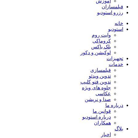
آموزش
فیلمسازان
رزرو استودیو
خانه
استودیو
وایت روم
کروماکی
بلک باکس
لوکیشن و دکور
تجهیزات
خدمات
فیلمسازی
تدوین ویدئو
تدوین فتو کلیپ
جلوه های ویژه
عکاسی
صدا و نریشن
درباره ما
قوانین ما
درباره استودیو
همکاران
بلاگ
اخبار