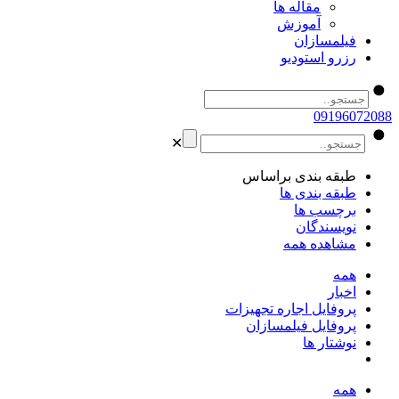
مقاله ها
آموزش
فیلمسازان
رزرو استودیو
09196072088
✕
طبقه بندی براساس
طبقه بندی ها
برچسب ها
نویسندگان
مشاهده همه
همه
اخبار
پروفایل اجاره تجهیزات
پروفایل فیلمسازان
نوشتار ها
همه