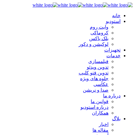
خانه
استودیو
وایت روم
کروماکی
بلک باکس
لوکیشن و دکور
تجهیزات
خدمات
فیلمسازی
تدوین ویدئو
تدوین فتو کلیپ
جلوه های ویژه
عکاسی
صدا و نریشن
درباره ما
قوانین ما
درباره استودیو
همکاران
بلاگ
اخبار
مقاله ها