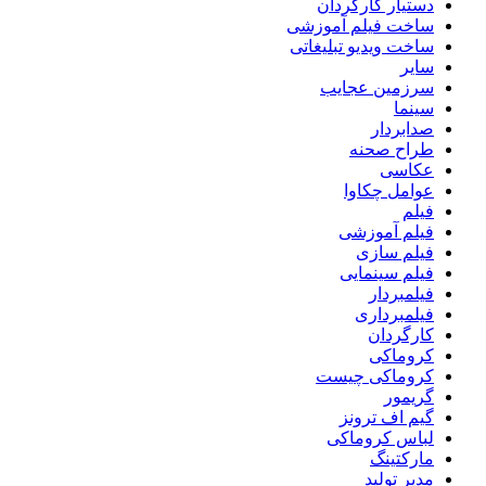
دستیار کارگردان
ساخت فیلم آموزشی
ساخت ویدیو تبلیغاتی
سایر
سرزمین عجایب
سینما
صدابردار
طراح صحنه
عکاسی
عوامل چکاوا
فیلم
فیلم آموزشی
فیلم سازی
فیلم سینمایی
فیلمبردار
فیلمبرداری
کارگردان
کروماکی
کروماکی چیست
گریمور
گیم اف ترونز
لباس کروماکی
مارکتینگ
مدیر تولید