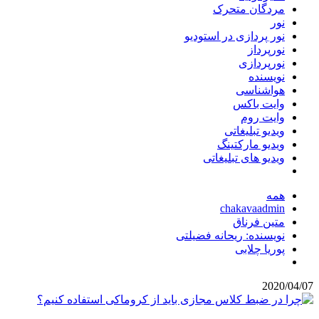
مردگان متحرک
نور
نور پردازی در استودیو
نورپرداز
نورپردازی
نویسنده
هواشناسی
وایت باکس
وایت روم
ویدیو تبلیغاتی
ویدیو مارکتینگ
ویدیو های تبلیغاتی
همه
chakavaadmin
متین فرناق
نویسنده: ریحانه فضیلتی
پوریا چلابی
2020/04/07