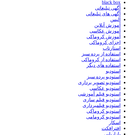
black box
آگهی تبلیغاتی
آگهی های تبلیغاتی
آلیس
آموزش آنلاین
آموزش عکاسی
آموزش کروماکی
اجزای کروماکی
استارتاپ
استفاده از پرده سبز
استفاده از کروماکی
استفاده های دیگر
استودیو
استودیو پرده سبز
استودیو تصویر برداری
استودیو عکاسی
استودیو فیلم آموزشی
استودیو فیلم سازی
استودیو فیلمبرداری
استودیو کروماکی
استودیو کرومامی
اسکار
افترافکت
بازاریابی