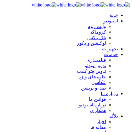
خانه
استودیو
وایت روم
کروماکی
بلک باکس
لوکیشن و دکور
تجهیزات
خدمات
فیلمسازی
تدوین ویدئو
تدوین فتو کلیپ
جلوه های ویژه
عکاسی
صدا و نریشن
درباره ما
قوانین ما
درباره استودیو
همکاران
بلاگ
اخبار
مقاله ها