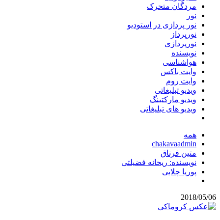
مردگان متحرک
نور
نور پردازی در استودیو
نورپرداز
نورپردازی
نویسنده
هواشناسی
وایت باکس
وایت روم
ویدیو تبلیغاتی
ویدیو مارکتینگ
ویدیو های تبلیغاتی
همه
chakavaadmin
متین فرناق
نویسنده: ریحانه فضیلتی
پوریا چلابی
2018/05/06