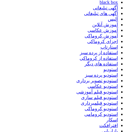
black box
آگهی تبلیغاتی
آگهی های تبلیغاتی
آلیس
آموزش آنلاین
آموزش عکاسی
آموزش کروماکی
اجزای کروماکی
استارتاپ
استفاده از پرده سبز
استفاده از کروماکی
استفاده های دیگر
استودیو
استودیو پرده سبز
استودیو تصویر برداری
استودیو عکاسی
استودیو فیلم آموزشی
استودیو فیلم سازی
استودیو فیلمبرداری
استودیو کروماکی
استودیو کرومامی
اسکار
افترافکت
بازاریابی