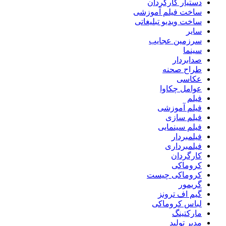
دستیار کارگردان
ساخت فیلم آموزشی
ساخت ویدیو تبلیغاتی
سایر
سرزمین عجایب
سینما
صدابردار
طراح صحنه
عکاسی
عوامل چکاوا
فیلم
فیلم آموزشی
فیلم سازی
فیلم سینمایی
فیلمبردار
فیلمبرداری
کارگردان
کروماکی
کروماکی چیست
گریمور
گیم اف ترونز
لباس کروماکی
مارکتینگ
مدیر تولید