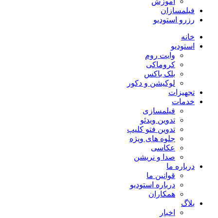
آموزش
فیلمسازان
رزرو استودیو
خانه
استودیو
وایت روم
کروماکی
بلک باکس
لوکیشن و دکور
تجهیزات
خدمات
فیلمسازی
تدوین ویدئو
تدوین فتو کلیپ
جلوه های ویژه
عکاسی
صدا و نریشن
درباره ما
قوانین ما
درباره استودیو
همکاران
بلاگ
اخبار