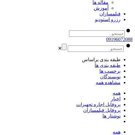
مقاله ها
آموزش
فیلمسازان
رزرو استودیو
09196072088
✕
طبقه بندی براساس
طبقه بندی ها
برچسب ها
نویسندگان
مشاهده همه
همه
اخبار
پروفایل اجاره تجهیزات
پروفایل فیلمسازان
نوشتار ها
همه